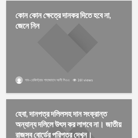
কোন কোন ক্ষেত্রে দানকর দিতে হবে না,
জেনে নিন
সাব-রেজিস্ট্রার শাহাজাহান আলী পিএএ
261 views
হেবা, দানপত্র দলিলসহ দান সংক্রান্ত
অন্যান্য দলিলে উৎস কর লাগবে না। জাতীয়
রাজস্ব বোর্ডের পরিপত্র দেখুন।