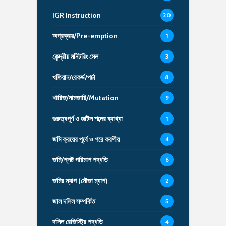
IGR Instruction
20
অগ্রক্রয়/Pre-emption
1
কেন্দ্রীয় মনিটরিং সেল
3
খতিয়ান/রেকর্ড/পর্চা
8
খারিজ/নামজারি/Mutation
9
গুরুত্বপূর্ণ ও জটিল শব্দের ব্যাখ্যা
1
জমি ক্রয়ের পূর্বে ও পরে করণীয়
4
জমি/প্লট পরিমাপ পদ্ধতি
6
জমির ম্যাপ (মৌজা ম্যাপ)
2
জাল দলিল সম্পর্কিত
5
দলিল রেজিস্ট্রি পদ্ধতি
4