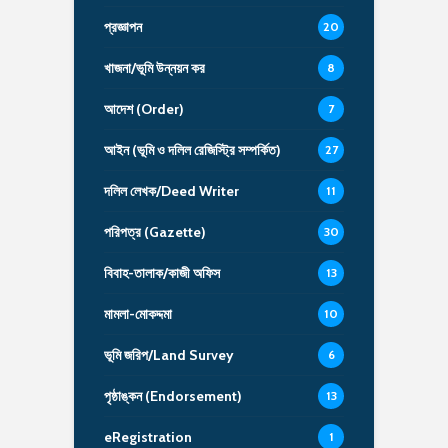
প্রজ্ঞাপন
20
খাজনা/ভূমি উন্নয়ন কর
8
আদেশ (Order)
7
আইন (ভূমি ও দলিল রেজিস্ট্রি সম্পর্কিত)
27
দলিল লেখক/Deed Writer
11
পরিপত্র (Gazette)
30
বিবাহ-তালাক/কাজী অফিস
13
মামলা-মোকদ্দমা
10
ভূমি জরিপ/Land Survey
6
পৃষ্ঠাঙ্কন (Endorsement)
13
eRegistration
1