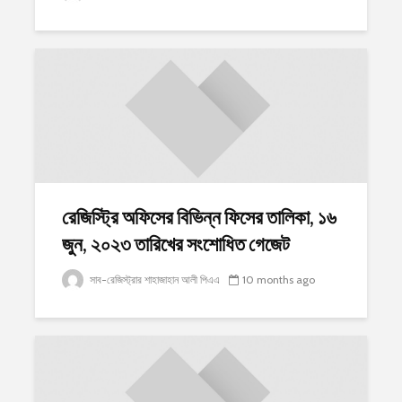
রেজিস্ট্রি অফিসের বিভিন্ন ফিসের তালিকা, ১৬
জুন, ২০২৩ তারিখের সংশোধিত গেজেট
সাব-রেজিস্ট্রার শাহাজাহান আলী পিএএ
10 months ago