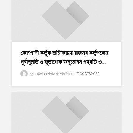
কোম্পানী কর্তৃক জমি ক্রয়ে রাজস্ব কর্তৃপক্ষের
পূর্বানুমতি ও ভূতাপেক্ষ অনুমোদন পদ্ধতি ও...
সাব-রেজিস্ট্রার শাহাজাহান আলী পিএএ
30/07/2025