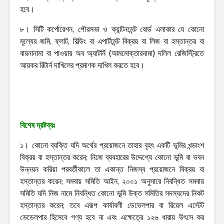
হবে।
৮। সিটি কর্পোরেশন, পৌরসভা ও ক্যান্টনমেন্ট বোর্ড এলাকার যে কোনো
মূল্যের জমি, ফ্লাট, বিল্ডিং বা এপার্টমেন্ট বিক্রয় বা লিজ বা হস্তান্তর বা
বায়নানামা বা পাওয়ার অব অ্যাটর্নি (আমমোক্তারনামা) দলিল রেজিস্ট্রিতে
আয়কর রিটার্ন দাখিলের প্রমাণক দাখিল করতে হবে।
বিশেষ দ্রষ্টব্যঃ
১। কোনো ব্যক্তি যদি অর্থের প্রয়োজনে তাহার বৃহৎ একটি ভূমির খন্ডাংশ
বিক্রয় বা হস্তান্তর করেন; নিজে ব্যবহারের উদ্দেশ্যে কোনো ভূমি বা ভবন
উন্নয়ন করিয়া পরবর্তীকালে তা একান্ত নিজস্ব প্রয়োজনে বিক্রয় বা
হস্তান্তর করেন; সমবায় সমিতি আইন, ২০০১ অনুসারে নিবন্ধিত সমবায়
সমিতি যদি নিজ নামে নিবন্ধিত কোনো ভূমি উক্ত সমিতির সদস্যদের নিকট
হস্তান্তর করেন; তবে এরূপ কার্যাবলী ডেভেলপার বা রিয়েল এস্টেট
ভেডেলপার হিসেবে গণ্য হবে না এবং এক্ষেত্রে ১২৬ ধারায় উৎসে কর