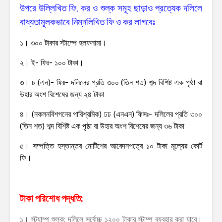
উপরে উল্লিখিত ফি, কর ও শুল্ক সমূহ ছাড়াও প্রত্যেক দলিলে
বাধ্যতামূলকভাবে নিম্নলিখিত ফি ও কর লাগবেঃ
১। ৩০০ টাকার স্টাম্পে হলফনামা।
২। ই- ফিঃ- ১০০ টাকা।
৩। ঢ (এন)- ফিঃ-
দলিলের
প্রতি ৩০০ (তিন শত) শব্দ বিশিষ্ট এক পৃষ্ঠা বা
উহার অংশ বিশেষের জন্য ২৪ টাকা
৪। (নকলনবিশগনের পারিশ্রমিক) ঢঢ (এনএন) ফিসঃ-
দলিলের
প্রতি ৩০০
(তিন শত) শব্দ বিশিষ্ট এক পৃষ্ঠা বা উহার অংশ বিশেষের জন্য ৩৬ টাকা
৫। সম্পত্তি হস্তান্তর নোটিশের আবেদনপত্রে ১০ টাকা মূল্যের কোর্ট
ফি।
টাকা পরিশোধ পদ্ধতি:
১। স্ট্যাম্প শুল্ক: দলিলে সর্বোচ্চ ১২০০ টাকার স্টাম্প ব্যবহার করা যাবে।