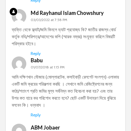
Reply
Md Rayhanul Islam Chowshury
03/03/2022 at 7:58 PM
ব্যক্তি থেকে ফ্ল্যাট/জমি কিনলে ভ্যাট প্রযোজ্য কি? জাতীয় রাজস্ব বোর্ড
কর্তৃক নথি/পরিপত্র/আদেশের কপি (স্মারক নম্বর) সংযুক্ত করিলে বিষয়টি
পরিস্কার হইবে।
Reply
Babu
01/07/2018 at 1:15 PM
আমি দক্ষিণখান মৌজায় (মোল্লারটেক, কসাইবাড়ী রেলগেট সংলগ্ন) এলাকায়
একটি জমি ক্রয়ের পরিকল্পনা করছি । সেখানে জমি রেজিষ্ট্রেশনের জন্য
কাঠা/শতাংশ প্রতি জমির মূল্য সর্বনিম্ন কত বিবেচনা করা হয়? এবং তার
উপর কত হারে কর পরিশোধ করতে হবে? ছোট একটি উদাহরণ দিয়ে বুঝিয়ে
বলবেন কি। ধন্যবাদ ।
Reply
ABM Jobaer