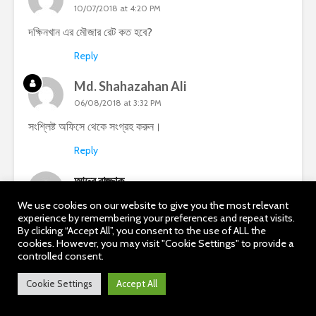
10/07/2018 at 4:20 PM
দক্ষিনখান এর মৌজার রেট কত হবে?
Reply
Md. Shahazahan Ali
06/08/2018 at 3:32 PM
সংশ্লিষ্ট অফিসে থেকে সংগ্রহ করুন।
Reply
আব্দুর রাজ্জাক
20/12/2023 at 8:36 AM
We use cookies on our website to give you the most relevant
experience by remembering your preferences and repeat visits.
সাফ কবলা দলিল সময় জমির মালিক অর্থাৎ বিক্রেতা কোন টাকায় তো
By clicking “Accept All”, you consent to the use of ALL the
পরিশোধ করে না বরং ক্রেতাকে তার টাকা আয়কর পরিশোধ করতে হয় এর
cookies. However, you may visit "Cookie Settings" to provide a
কোন প্রতিবিধান আছে কিনা জানাবেন
controlled consent.
Reply
Cookie Settings
Accept All
Abdus Sabiur