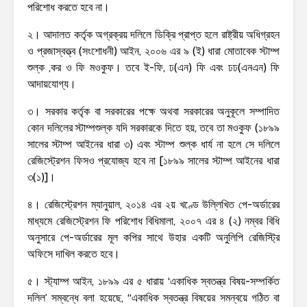
পরিশোধ করতে হবে না।
২। আদালত কর্তৃক অগ্রক্রয় দলিলে ডিক্রি প্রাপ্ত হলে রাষ্ট্রীয় অধিগ্রহন
ও প্রজাস্বত্ত্ব (সংশোধনী) আইন, ২০০৬ এর ৯ (ই) ধারা মোতাবেক স্টাম্প
শুল্ক ,কর ও ফি মওকুফ। তবে ই-ফি, ঢ(এন) ফি এবং ঢঢ(এনএন) ফি
আদায়যোগ্য।
৩। সরকার কর্তৃক বা সরকারের পক্ষে অথবা সরকারের অনুকূলে সম্পাদিত
কোন দলিলের স্টাম্পশুল্ক যদি সরকারকে দিতে হয়, তবে তা মওকুফ (১৮৯৯
সালের স্টাম্প আইনের ধারা ৩) এবং স্টাম্প শুল্ক ধার্য না হলে সে দলিলে
রেজিস্ট্রেশন ফিসও প্রযোজ্য হবে না [১৮৯৯ সালের স্টাম্প আইনের ধারা
৩(১)]।
৪। রেজিস্ট্রেশন ম্যানুয়াল, ২০১৪ এর ২য় খণ্ডে উল্লিখিত পে-অর্ডারের
মাধ্যমে রেজিস্ট্রেশন ফি পরিশোধ বিধিমালা, ২০০৭ এর ৪ (২) নম্বর বিধি
অনুসারে পে-অর্ডারের মূল কপির সাথে উহার একটি অনুলিপি রেজিস্ট্রি
অফিসে দাখিল করতে হবে।
৫। স্ট্যাম্প আইন, ১৮৯৯ এর ৫ ধারায় ‘একাধিক স্বতন্ত্র বিষয়-সম্পর্কিত
দলিল’ সম্বন্ধে বলা হয়েছে, “একাধিক স্বতন্ত্র বিষয়ের সমন্বয়ে গঠিত বা