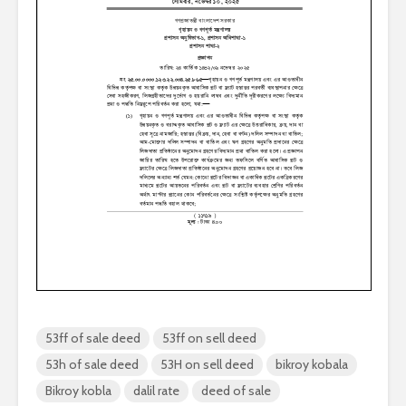
53ff of sale deed
53ff on sell deed
53h of sale deed
53H on sell deed
bikroy kobala
Bikroy kobla
dalil rate
deed of sale