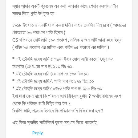
স্যার আমার একটি প্রবলেম এর কথা আপনার কাছে শেয়ার করলাম এটার
সমাধা দিলে খুবই উপকৃত হব
১৯১৮ ইং সালের একটি সাফ কবলা দলিল যাহার তফসিল নিম্নরূপ ( আমাদের
মৌজাতে ২৬ শতাংশে পাকি হিসাব )
CS খতিয়ানে মোট জমি ১৯০ শতাংশ , মালিক ২ জন আঁট আনা করে হিস্যা
( রহিম ৯৫ শতাংশ এর মালিক এবং করিম ৯৫ শতাংশ এর মালিক )
* এই চৌহদ্দি মধ্যে জমি ৫ গণ্ডা ইহার ষোল আনী রকমে হিস্যা ৷৷৵.
অংশতে (৩৷⁄ গণ্ডা দাগ নং ১২৩ ডিঃ ৬১
* এই চৌহদ্দি মধ্যে জমি (৩৸ দাগ নং ১৩০ ডিঃ ১৩
* এই চৌহদ্দি মধ্যে জমি ⁄ . পাকি দাগ নং ১৭৬ ডিঃ ৩৩
* এই চৌহদ্দি মধ্যে জমি ⁄ .৶1৸৵ পাকি দাগ নং ১৬০ ডিঃ ৩১
ইহা দারা কোন দাগে কি পরিমান জমি বিক্রিত বুঝায় ? অর্থাৎ রহিমের অংশ
থেকে কি পরিমান জমি বিক্রি করা হল ?
ব্রিটিশ কানি, গণ্ডার হিসাবে কি পরিমান জমি বিক্রি করা হল ?
এই বিষয় স্থানীয় সালিশিবর্গ কুনো সমাধান দিতে পারেনাই
Reply