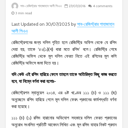
সাব-রেজিস্ট্রার শাহাজাহান আলী পিএএ
27/07/2016
4 comments
3 min read
Last Updated on 30/07/2025 by
সাব-রেজিস্ট্রার শাহাজাহান
আলী পিএএ
রেজিস্ট্রেশনের জন্য দলিল গৃহিত হলে রেজিস্ট্রি অফিস থেকে যে রশিদ
দেয়া হয়, তাকে ‘৫২(১)(খ) ধারা মতে রশিদ’ বলে। রেজিস্ট্রি শেষে
রেজিস্ট্রি অফিস থেকে মূল দলিল ফেরত নিতে এই রশিদের মূল কপি
রেজিস্ট্রি অফিসে জমা দিতে হয়।
যদি কেউ এই রশিদ হারিয়ে ফেলে তাহলে তাকে অতিরিক্ত কিছু কাজ করতে
হবে, যা নিম্নে বর্ণনা করা হলোঃ-
রেজিস্ট্রেশন ম্যানুয়েল ২০১৪, এর ৬ষ্ট খণ্ডের ১১১ (চ) ও ১১১ (ছ)
অনুচ্ছেদে রশিদ হারিয়ে গেলে মূল দলিল ফেরৎ প্রদানের কার্যপদ্ধতি বর্ণনা
করা হয়েছে।
১১১ (চ) (১) রসিদ হারানোর অভিযোগ সহকারে দলিল ফেরত প্রদানের
অনুরোধ সংবলিত প্রতিটি আবেদন লিখিত এবং মূল রসিদ যাহার নিকট প্রদান