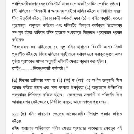
প্রাপ্তিস্বীকারপত্রসহ রেজিস্টার্ড ডাকযোগে একটি নোটিস প্রেরিত হইবে।
(উ) দলিলের দাখিলকারী বা অন্যান্য গ্রহীতা হাজির হইলে বা নির্ধারিত সময়-
সীমা উত্তীর্ণ হইলে, নিবন্ধনকারী কর্মকর্তা দফা (১) এ বর্ণিত পদ্ধতি, যতদুর
প্রযোজ্য, অনুসরন করিবেন এবং দলিলটির নিবন্ধন কার্যক্রম ইতোমধ্যে
সম্পন্ন হইয়া থাকিলে রসিদ হারানো সংক্রান্ত নিম্নরূপ প্রত্যায়ন প্রদান
করিবেনঃ
“প্রত্যায়ন করা যাইতেছে যে, মূল রসিদ হারানোর বিষয়টি আমার নিকট
প্রমাণীত হইয়াছে বিধায় দলিলের গ্রহীতাকে যথাযথরূপে সনাক্তক্রমে অপর
পৃষ্ঠায় প্রাপকের সাক্ষর অনুযায়ী দলিলটি ফেরত প্রদান করা হইল।
তারিখ…………. নিবন্ধনকারী কর্মকর্তা।”
(৩) ফিসের তালিকার দফা ‘চ (১) (অ) বা (আ)’ এর অধীন তল্লাশি ফিস
আদায় করিতে হইবে এবং সাদা কাগজে উপর্যুক্ত (১) অনুচ্ছেদে উল্লিখিত
প্রত্যায়ন লিপিবদ্ধ করিতে হইবে। যেক্ষেত্রে তল্লাশী বা পরিদর্শন ফিস
আদায়যোগ্য সেইক্ষেত্রে, নির্ধারিত ফরমে, আবেদনপত্র প্রযোজ্য।
১১১ (ছ) রসিদ হারানোর ক্ষেত্রে আবেদনকারীর টিপছাপ প্রদান করিতে
হইবেঃ
রসিদ হারানোর অভিযোগে দলিল ফেরত প্রদানের আবেদনের ক্ষেত্রে এই