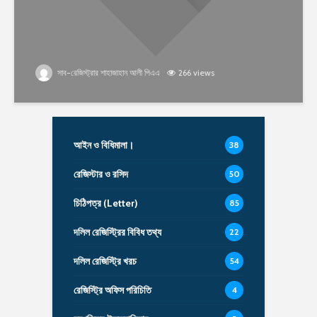
সাব-রেজিস্ট্রার শাহাজাহান আলী পিএএ
266 views
আইন ও বিধিমালা।
38
রেজিস্টার ও রসিদ
50
চিঠিপত্র (Letter)
85
দলিল রেজিস্ট্রির বিবিধ তথ্য
22
দলিল রেজিস্ট্রি খরচ
54
রেজিস্ট্রি অফিস পরিচিতি
4