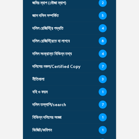
জমির ম্যাপ (মৌজা ম্যাপ)
2
জাল দলিল সম্পর্কিত
5
দলিল রেজিস্ট্রি পদ্ধতি
4
দলিল রেজিস্ট্রিতে যা লাগবে
8
দলিল সংক্রান্ত বিভিন্ন তথ্য
4
দলিলের নকল/Certified Copy
7
নীতিমালা
3
বহি ও ফরম
1
দলিল তল্লাশি/search
7
বিভিন্ন দলিলের সংজ্ঞা
1
ভিজিট/কমিশন
1