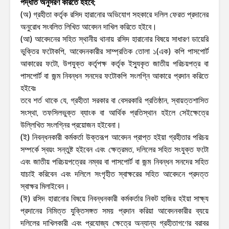
পদ্ধতি অনুসরণ করিতে হইবে;
(অ) গ্রহীতা কর্তৃক রসিদ হারানোর অভিযোগ সহকারে দলিল ফেরত প্রদানের
অনুরোধ সংবলিত লিখিত আবেদন দাখিল করিতে হইবে।
(আ) আবেদনের সহিত স্থানীয় থানায় রসিদ হারানোর বিষয়ে সাধারণ ডায়েরি
ভুক্তির ফটোকপি, আবেদনকারীর সাম্প্রতিক তোলা ১(এক) কপি পাসপোর্ট
আকারের ফটো, উপযুক্ত কর্তৃপক্ষ কর্তৃক ইস্যুকৃত জাতীয় পরিচয়পত্র বা
পাসপোর্ট বা জন্ম নিবন্ধন সনদের ফটোকপি সংলগ্নি আকারে প্রদান করিতে
হইবেঃ
তবে শর্ত থাকে যে, গ্রহীতা সরকার বা বেসরকারি প্রতিষ্ঠান, স্বায়ত্তশাসিত
সংস্থা, তফসিলভুক্ত ব্যাংক বা আর্থিক প্রতিস্থান হইলে সেইক্ষেত্রে
উল্লিখিত সংলগ্নির প্রয়োজন হইবেনা।
(ই) নিবন্ধনকারী কর্মকর্তা উক্তরূপ আবেদন প্রাপ্ত হইয়া গ্রহীতার পরিচয়
সম্পর্কে স্বয়ং সন্তুষ্ট হইবেন এবং ক্ষেত্রমত, দলিলের সহিত সংযুক্ত ফটো
এবং জাতীয় পরিচয়পত্রের নম্বর বা পাসপোর্ট বা জন্ম নিবন্ধন সনদের সহিত
যাচাই করিবেন এবং দলিলে সংগৃহীত স্বাক্ষরের সহিত আবেদনে প্রদত্ত
স্বাক্ষর মিলাইবেন।
(ঈ) রসিদ হারানোর বিষয়ে নিবন্ধনকারী কর্মকর্তার নিকট হাজির হইয়া সাক্ষ্য
প্রদানের নিমিত্ত যুক্তিসঙ্গত সময় প্রদান করিয়া আবেদনকারীর ব্যয়ে
দলিলের দাখিলকারী এবং প্রযোজ্য ক্ষেত্রে অন্যান্য গ্রহীতাগণের বরাবর