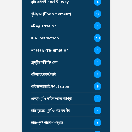
ভূমি জরিপ/Land Survey
6
পৃষ্ঠাঙ্কন (Endorsement)
13
eRegistration
1
IGR Instruction
20
অগ্রক্রয়/Pre-emption
1
কেন্দ্রীয় মনিটরিং সেল
3
খতিয়ান/রেকর্ড/পর্চা
8
খারিজ/নামজারি/Mutation
9
গুরুত্বপূর্ণ ও জটিল শব্দের ব্যাখ্যা
1
জমি ক্রয়ের পূর্বে ও পরে করণীয়
4
জমি/প্লট পরিমাপ পদ্ধতি
6