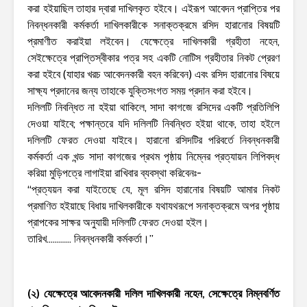
করা হইয়াছিল তাহার দ্বারা দাখিলকৃত হইবে। এইরূপ আবেদন প্রাপ্তির পর
নিবন্ধনকারী কর্মকর্তা দাখিলকারীকে সনাক্তক্রমে রসিদ হারানোর বিষয়টি
প্রমাণীত করাইয়া লইবেন। যেক্ষেত্রে দাখিলকারী গ্রহীতা নহেন,
সেইক্ষেত্রে প্রাপ্তিস্বীকার পত্র সহ একটি নোটিস গ্রহীতার নিকট প্রেরণ
করা হইবে (যাহার খরচ আবেদনকারী বহন করিবেন) এবং রসিদ হারানোর বিষয়ে
সাক্ষ্য প্রদানের জন্য তাহাকে যুক্তিসংগত সময় প্রদান করা হইবে।
দলিলটি নিবন্ধিত না হইয়া থাকিলে, সাদা কাগজে রসিদের একটি প্রতিলিপি
দেওয়া যাইবে; পক্ষান্তরে যদি দলিলটি নিবন্ধিত হইয়া থাকে, তাহা হইলে
দলিলটি ফেরত দেওয়া যাইবে। হারানো রসিদটির পরিবর্তে নিবন্ধনকারী
কর্মকর্তা এক খন্ড সাদা কাগজের প্রথম পৃষ্ঠায় নিম্নের প্রত্যায়ন লিপিবদ্ধ
করিয়া মুড়িপত্রে লাগাইয়া রাখিবার ব্যবস্থা করিবেনঃ-
“প্রত্যয়ন করা যাইতেছে যে, মূল রসিদ হারানোর বিষয়টি আমার নিকট
প্রমাণিত হইয়াছে বিধায় দাখিলকারীকে যথাযথরূপে সনাক্তক্রমে অপর পৃষ্ঠায়
প্রাপকের সাক্ষর অনুযায়ী দলিলটি ফেরত দেওয়া হইল।
তারিখ………… নিবন্ধনকারী কর্মকর্তা।”
(২) যেক্ষেত্রে আবেদনকারী দলিল দাখিলকারী নহেন, সেক্ষেত্রে নিম্নবর্ণিত