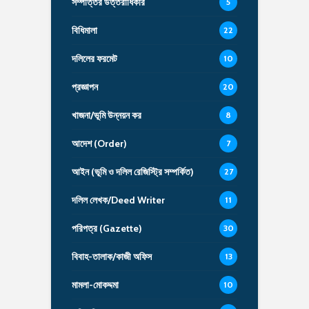
সম্পত্তির উত্তরাধিকার
5
বিধিমালা
22
দলিলের ফরমেট
10
প্রজ্ঞাপন
20
খাজনা/ভূমি উন্নয়ন কর
8
আদেশ (Order)
7
আইন (ভূমি ও দলিল রেজিস্ট্রি সম্পর্কিত)
27
দলিল লেখক/Deed Writer
11
পরিপত্র (Gazette)
30
বিবাহ-তালাক/কাজী অফিস
13
মামলা-মোকদ্দমা
10