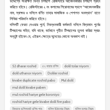
উদ্দেশ্যে সংরক্ষিত ভিন্ন টিপছাপ রেজিস্টারে আবেদনকারীর টিপছাপ গ্রহন
করিতে হইবে। রেজিস্টারের ২ নং কলামের শিরোনামের স্থলে “আবেদনকারীর
নাম, স্বাক্ষর ও দলিলে বর্ণিত তাহার সামাজিক ও পেশাগত অবস্থান” হাতে
লিখিয়া পরিবর্তন করিতে হইবে।
দলিলটি ফেরত দেওয়ার পূর্বে, নিবন্ধনকারী কর্মকর্তা দলিলে বিদ্যমান পূর্বের
টিপছাপের সহিত, যদি থাকে, বর্তমানে গৃহীত টিপছাপের তুলনা করিয়া স্বয়ং
সন্তুষ্ট হইবেন যে, এইরূপ ক্ষেত্রে সন্দেহের কোনো অবকাশ নাই।
52 dharar roshid
৫২ ধারার রশিদ
dolil tolar niyom
dolil uthanor niyom
Doliler roshid
kivabe duplicate roshid pabo
Mul dolil
mul dolil kivabe paben
mul roshid hariye gele koroniyo
roshid hariye gele kivabe dolil fire pabo
কিভাবে ডুপ্লিকেট রশিদ পাব
দলিল উঠানোর নিয়ম
দলিল তুলার নিয়ম