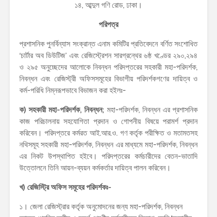
১৪, আব্দুল গণি রোড, ঢাকা।
পরিপত্র
প্রশাসনিক পুনর্বিন্যাস সংক্রান্ত এনাম কমিটির প্রতিবেদনে বর্ণিত সংশোধিত
‘চার্টার অব ডিউটিজ’ এবং রেজিস্ট্রেশন সারগ্রন্থের ৬ষ্ঠ খণ্ডের ২৯০,২৯৪
ও ২৯৫ অনুচ্ছেদের আলোকে নিবন্ধন পরিদপ্তরের সহকারী মহা-পরিদর্শক,
নিবন্ধন এবং রেজিস্ট্রী অফিসসমূহের বিভাগীয় পরিদর্শকগণের দায়িত্ব ও
কর্ম-পরিধি নিম্নরূপভাবে বিভাজন করা হইলঃ-
ক) সহকারী মহা-পরিদর্শক, নিবন্ধন;
মহা-পরিদর্শক, নিবন্ধন এর প্রশাসনিক
কাজ পরিচালনায় সহযোগিতা প্রদান ও গোপনীয় বিষয়ে পরামর্শ প্রদান
করিবেন। পরিদপ্তরে কর্মরত আই.আর.ও. গণ কর্তৃক পরীক্ষিত ও মতামতসহ
নথিসমূহ সহকারী মহা-পরিদর্শক, নিবন্ধন এর মাধ্যমে মহা-পরিদর্শক, নিবন্ধন
এর নিকট উপস্থাপিত হইবে। পরিদপ্তরের কর্মচারীদের বেতন-ভাতাদি
উত্তোলনে তিনি আয়ন-ব্যয়ন কর্মকর্তার দায়িত্ব পালন করিবেন।
খ) রেজিস্ট্রি অফিস সমূহের পরিদর্শকঃ-
১। জেলা রেজিস্ট্রার কর্তৃক অনুমোদনের জন্য মহা-পরিদর্শক, নিবন্ধন