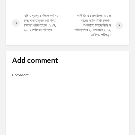
ভূমি হস্তান্তর দলিলে কতিপয়
আই জি আর তহবিলের আয় ও
বিষয় বাধ্যতামূলক করা বিষয়ে
ব্যয়ের সঠিক হিসাব নিরূপণ
নিবন্ধন পরিদপ্তরের ২৯ মে,
সংক্রান্ত বিষয়ে নিবন্ধন
২০০২ তারিখের পরিপত্র
পরিদপ্তরের ২৮ নভেম্বর ২০১২
তারিখের পরিপত্র
Add comment
Comment