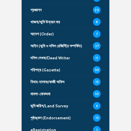
প্রজ্ঞাপন
20
খাজনা/ভূমি উন্নয়ন কর
8
আদেশ (Order)
7
আইন (ভূমি ও দলিল রেজিস্ট্রি সম্পর্কিত)
27
দলিল লেখক/Deed Writer
11
পরিপত্র (Gazette)
30
বিবাহ-তালাক/কাজী অফিস
13
মামলা-মোকদ্দমা
10
ভূমি জরিপ/Land Survey
6
পৃষ্ঠাঙ্কন (Endorsement)
13
eRegistration
1