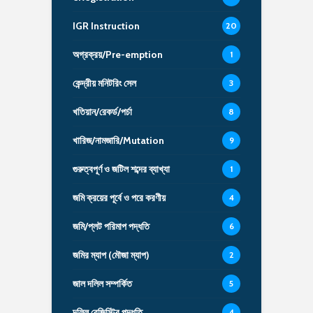
IGR Instruction
20
অগ্রক্রয়/Pre-emption
1
কেন্দ্রীয় মনিটরিং সেল
3
খতিয়ান/রেকর্ড/পর্চা
8
খারিজ/নামজারি/Mutation
9
গুরুত্বপূর্ণ ও জটিল শব্দের ব্যাখ্যা
1
জমি ক্রয়ের পূর্বে ও পরে করণীয়
4
জমি/প্লট পরিমাপ পদ্ধতি
6
জমির ম্যাপ (মৌজা ম্যাপ)
2
জাল দলিল সম্পর্কিত
5
দলিল রেজিস্ট্রি পদ্ধতি
4