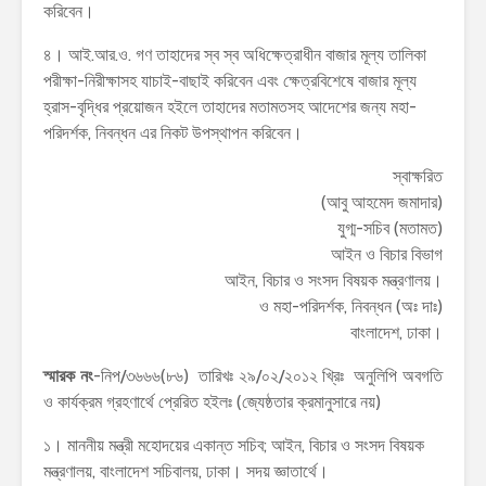
করিবেন।
৪। আই.আর.ও. গণ তাহাদের স্ব স্ব অধিক্ষেত্রাধীন বাজার মূল্য তালিকা
পরীক্ষা-নিরীক্ষাসহ যাচাই-বাছাই করিবেন এবং ক্ষেত্রবিশেষে বাজার মূল্য
হ্রাস-বৃদ্ধির প্রয়োজন হইলে তাহাদের মতামতসহ আদেশের জন্য মহা-
পরিদর্শক, নিবন্ধন এর নিকট উপস্থাপন করিবেন।
স্বাক্ষরিত
(আবু আহমেদ জমাদার)
যুগ্ম-সচিব (মতামত)
আইন ও বিচার বিভাগ
আইন, বিচার ও সংসদ বিষয়ক মন্ত্রণালয়।
ও মহা-পরিদর্শক, নিবন্ধন (অঃ দাঃ)
বাংলাদেশ, ঢাকা।
স্মারক নং
-নিপ/৩৬৬৬(৮৬) তারিখঃ ২৯/০২/২০১২ খ্রিঃ অনুলিপি অবগতি
ও কার্যক্রম গ্রহণার্থে প্রেরিত হইলঃ (জ্যেষ্ঠতার ক্রমানুসারে নয়)
১। মাননীয় মন্ত্রী মহোদয়ের একান্ত সচিব; আইন, বিচার ও সংসদ বিষয়ক
মন্ত্রণালয়, বাংলাদেশ সচিবালয়, ঢাকা। সদয় জ্ঞাতার্থে।