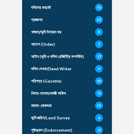
দলিলের ফরমেট
10
প্রজ্ঞাপন
20
খাজনা/ভূমি উন্নয়ন কর
8
আদেশ (Order)
7
আইন (ভূমি ও দলিল রেজিস্ট্রি সম্পর্কিত)
27
দলিল লেখক/Deed Writer
11
পরিপত্র (Gazette)
30
বিবাহ-তালাক/কাজী অফিস
13
মামলা-মোকদ্দমা
10
ভূমি জরিপ/Land Survey
6
পৃষ্ঠাঙ্কন (Endorsement)
13