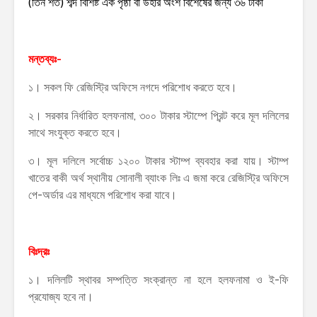
(তিন শত) শব্দ বিশিষ্ট এক পৃষ্ঠা বা উহার অংশ বিশেষের জন্য ৩৬ টাকা
মন্তব্যঃ-
১। সকল ফি রেজিস্ট্রি অফিসে নগদে পরিশোধ করতে হবে।
২। সরকার নির্ধারিত হলফনামা, ৩০০ টাকার স্টাম্পে প্রিন্ট করে মূল দলিলের
সাথে সংযুক্ত করতে হবে।
৩। মূল দলিলে সর্বোচ্চ ১২০০ টাকার স্টাম্প ব্যবহার করা যায়। স্টাম্প
খাতের বাকী অর্থ স্থানীয় সোনালী ব্যাংক লিঃ এ জমা করে রেজিস্ট্রি অফিসে
পে-অর্ডার এর মাধ্যমে পরিশোধ করা যাবে।
বিঃদ্রঃ
১। দলিলটি স্থাবর সম্পত্তি সংক্রান্ত না হলে হলফনামা ও ই-ফি
প্রযোজ্য হবে না।