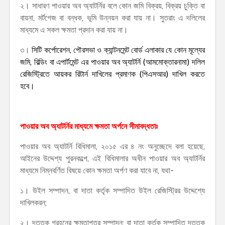
২। সাধারণ পাওয়ার অব অ্যাটর্নির বলে কোন জমি বিক্রয়, বিক্রয় চুক্তি বা
বায়না, মর্টগেজ বা বন্ধক, ভূমি উন্নয়ন করা যায় না। সুতরাং এ দলিলের
মাধ্যমে এ সকল ক্ষমতা প্রদান করা যায় না।
৩।
সিটি কর্পোরেশন, পৌরসভা ও ক্যান্টনমেন্ট বোর্ড এলাকার যে কোন মূল্যের
জমি, বিল্ডিং বা এপার্টমেন্ট এর পাওয়ার অব অ্যাটর্নি (আমমোক্তারনামা) দলিল
রেজিস্ট্রিতে আয়কর রিটার্ন দাখিলের প্রমাণক (পিএসআর) দাখিল করতে
হবে।
পাওয়ার অব অ্যাটর্নির মাধ্যমে ক্ষমতা অর্পনে সীমাবদ্ধতাঃ
পাওয়ার অব অ্যাটর্নি বিধিমালা, ২০১৫ এর ৪ নং অনুচ্ছেদে বলা হয়েছে,
আইনের উদ্দেশ্য পুরনকল্পে, এই বিধিমালার অধীন পাওয়ার অব অ্যাটর্নির
মাধ্যমে নিম্নবর্ণিত বিষয়ে কোন ক্ষমতা অর্পণ করা যাবে না, যথা-
১। উইল সম্পাদন, বা দাতা কর্তৃক সম্পাদিত উইল রেজিস্ট্রির উদ্দেশ্যে
দাখিলকরন;
২। দত্তক গ্রহনের ক্ষমতাপত্র সম্পাদন; বা দাতা কর্তৃক সম্পাদিত দত্তক