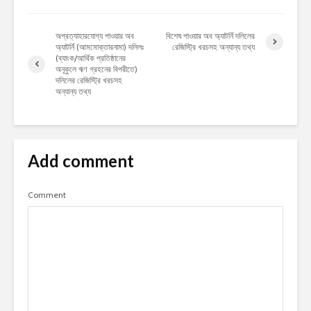
অপ্রত্যাহারযোগ্য পাওয়ার অব
বিশেষ পাওয়ার অব অ্যাটর্নি দলিলের
অ্যাটর্নি (আমমোক্তারনামা) দলিলঃ
রেজিস্ট্রি খরচসহ অন্যান্য তথ্য
(ব্যাংক/আর্থিক প্রতিষ্ঠানের
অনূকুলে ঋণ গ্রহনের বিপরীতে)
দলিলের রেজিস্ট্রি খরচসহ
অন্যান্য তথ্য
Add comment
Comment