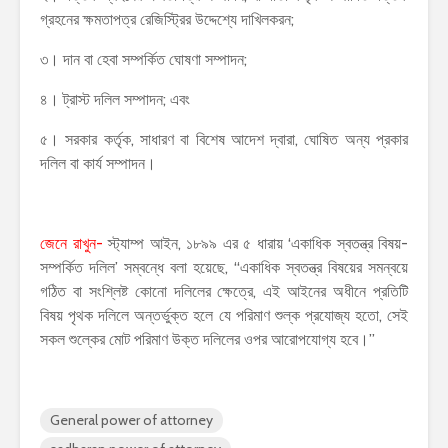
গ্রহনের ক্ষমতাপত্র রেজিস্ট্রির উদ্দেশ্যে দাখিলকরন;
৩। দান বা হেবা সম্পর্কিত ঘোষণা সম্পাদন;
৪। ট্রাস্ট দলিল সম্পাদন; এবং
৫। সরকার কর্তৃক, সাধারণ বা বিশেষ আদেশ দ্বারা, ঘোষিত অন্য প্রকার
দলিল বা কার্য সম্পাদন।
জেনে রাখুন-
স্ট্যাম্প আইন, ১৮৯৯ এর ৫ ধারায় ‘একাধিক স্বতন্ত্র বিষয়-
সম্পর্কিত দলিল’ সম্বন্ধে বলা হয়েছে, “একাধিক স্বতন্ত্র বিষয়ের সমন্বয়ে
গঠিত বা সংশ্লিষ্ট কোনো দলিলের ক্ষেত্রে, এই আইনের অধীনে প্রতিটি
বিষয় পৃথক দলিলে অন্তর্ভুক্ত হলে যে পরিমাণ শুল্ক প্রযোজ্য হতো, সেই
সকল শুল্কের মোট পরিমাণ উক্ত দলিলের ওপর আরোপযোগ্য হবে।”
General power of attorney