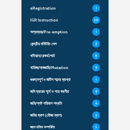
eRegistration
1
IGR Instruction
20
অগ্রক্রয়/Pre-emption
1
কেন্দ্রীয় মনিটরিং সেল
3
খতিয়ান/রেকর্ড/পর্চা
8
খারিজ/নামজারি/Mutation
9
গুরুত্বপূর্ণ ও জটিল শব্দের ব্যাখ্যা
1
জমি ক্রয়ের পূর্বে ও পরে করণীয়
4
জমি/প্লট পরিমাপ পদ্ধতি
6
জমির ম্যাপ (মৌজা ম্যাপ)
2
জাল দলিল সম্পর্কিত
5