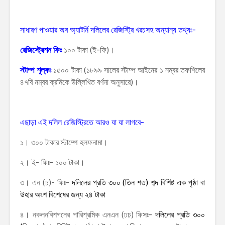
সাধারণ পাওয়ার অব অ্যাটর্নি দলিলের রেজিস্ট্রি খরচসহ অন্যান্য তথ্যঃ-
রেজিস্ট্রেশন ফিঃ
১০০ টাকা (ই-ফি)।
স্টাম্প শূল্কঃ
১৫০০ টাকা (১৮৯৯ সালের স্টাম্প আইনের ১ নম্বর তফশিলের
৪৭বি নম্বর ক্রমিকে উল্লিখিত বর্ণনা অনুসারে)।
এছাড়া এই দলিল রেজিস্ট্রিতে আরও যা যা লাগবে-
১। ৩০০ টাকার স্টাম্পে হলফনামা।
২। ই- ফিঃ- ১০০ টাকা।
৩। এন (ঢ)- ফিঃ-
দলিলের
প্রতি ৩০০ (তিন শত) শব্দ বিশিষ্ট এক পৃষ্ঠা বা
উহার অংশ বিশেষের জন্য ২৪ টাকা
৪। নকলনবিশগনের পারিশ্রমিক এনএন (ঢঢ) ফিসঃ-
দলিলের
প্রতি ৩০০