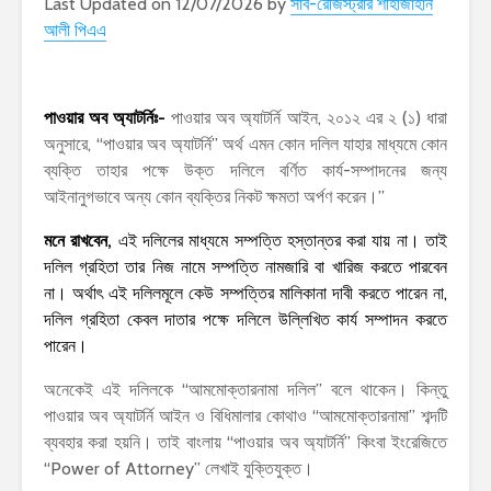
Last Updated on 12/07/2026 by
সাব-রেজিস্ট্রার শাহাজাহান
আলী পিএএ
পাওয়ার অব অ্যাটর্নিঃ-
পাওয়ার অব অ্যাটর্নি আইন, ২০১২ এর ২ (১) ধারা
অনুসারে, “পাওয়ার অব অ্যাটর্নি” অর্থ এমন কোন দলিল যাহার মাধ্যমে কোন
ব্যক্তি তাহার পক্ষে উক্ত দলিলে বর্ণিত কার্য-সম্পাদনের জন্য
আইনানুগভাবে অন্য কোন ব্যক্তির নিকট ক্ষমতা অর্পণ করেন।”
মনে রাখবেন,
এই দলিলের মাধ্যমে সম্পত্তি হস্তান্তর করা যায় না। তাই
দলিল গ্রহিতা তার নিজ নামে সম্পত্তি নামজারি বা খারিজ করতে পারবেন
না। অর্থাৎ এই দলিলমূলে কেউ সম্পত্তির মালিকানা দাবী করতে পারেন না,
দলিল গ্রহিতা কেবল দাতার পক্ষে দলিলে উল্লিখিত কার্য সম্পাদন করতে
পারেন।
অনেকেই এই দলিলকে “আমমোক্তারনামা দলিল” বলে থাকেন। কিন্তু
পাওয়ার অব অ্যাটর্নি আইন ও বিধিমালার কোথাও “আমমোক্তারনামা” শব্দটি
ব্যবহার করা হয়নি। তাই বাংলায় “পাওয়ার অব অ্যাটর্নি” কিংবা ইংরেজিতে
“Power of Attorney” লেখাই যুক্তিযুক্ত।