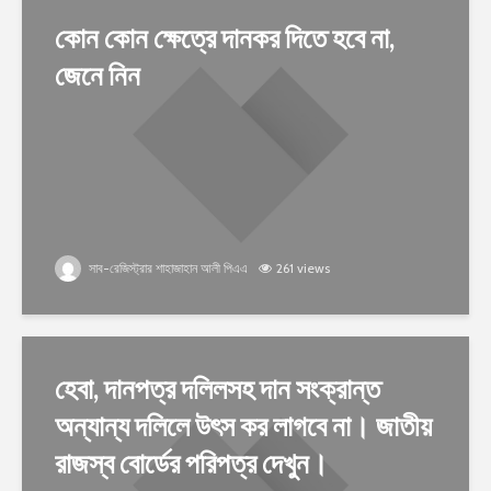
কোন কোন ক্ষেত্রে দানকর দিতে হবে না,
জেনে নিন
সাব-রেজিস্ট্রার শাহাজাহান আলী পিএএ
261 views
হেবা, দানপত্র দলিলসহ দান সংক্রান্ত
অন্যান্য দলিলে উৎস কর লাগবে না। জাতীয়
রাজস্ব বোর্ডের পরিপত্র দেখুন।