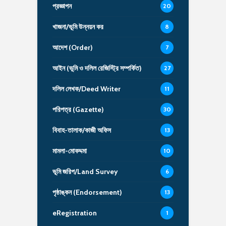
প্রজ্ঞাপন
20
খাজনা/ভূমি উন্নয়ন কর
8
আদেশ (Order)
7
আইন (ভূমি ও দলিল রেজিস্ট্রি সম্পর্কিত)
27
দলিল লেখক/Deed Writer
11
পরিপত্র (Gazette)
30
বিবাহ-তালাক/কাজী অফিস
13
মামলা-মোকদ্দমা
10
ভূমি জরিপ/Land Survey
6
পৃষ্ঠাঙ্কন (Endorsement)
13
eRegistration
1