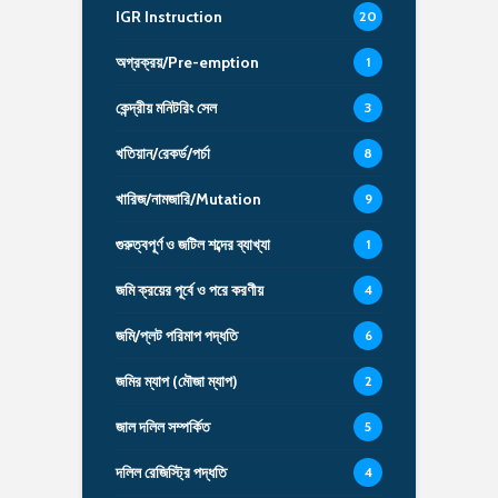
IGR Instruction
20
অগ্রক্রয়/Pre-emption
1
কেন্দ্রীয় মনিটরিং সেল
3
খতিয়ান/রেকর্ড/পর্চা
8
খারিজ/নামজারি/Mutation
9
গুরুত্বপূর্ণ ও জটিল শব্দের ব্যাখ্যা
1
জমি ক্রয়ের পূর্বে ও পরে করণীয়
4
জমি/প্লট পরিমাপ পদ্ধতি
6
জমির ম্যাপ (মৌজা ম্যাপ)
2
জাল দলিল সম্পর্কিত
5
দলিল রেজিস্ট্রি পদ্ধতি
4