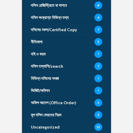
দলিল রেজিস্ট্রিতে যা লাগবে
8
দলিল সংক্রান্ত বিভিন্ন তথ্য
4
দলিলের নকল/Certified Copy
7
নীতিমালা
3
বহি ও ফরম
1
দলিল তল্লাশি/search
7
বিভিন্ন দলিলের সংজ্ঞা
1
ভিজিট/কমিশন
1
অফিস আদেশ (Office Order)
5
মূল দলিল ফেরতের নিয়ম
3
Uncategorized
33