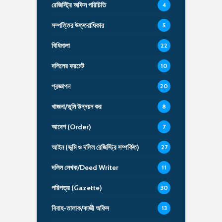
রেজিস্ট্রি অফিস পরিচিতি
4
সম্পত্তির উত্তরাধিকার
5
বিধিমালা
22
দলিলের ফরমেট
10
প্রজ্ঞাপন
20
খাজনা/ভূমি উন্নয়ন কর
8
আদেশ (Order)
7
আইন (ভূমি ও দলিল রেজিস্ট্রি সম্পর্কিত)
27
দলিল লেখক/Deed Writer
11
পরিপত্র (Gazette)
30
বিবাহ-তালাক/কাজী অফিস
13