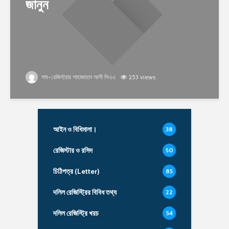
জানুন
সাব-রেজিস্ট্রার শাহাজাহান আলী পিএএ
253 views
আইন ও বিধিমালা।
38
রেজিস্টার ও রসিদ
50
চিঠিপত্র (Letter)
85
দলিল রেজিস্ট্রির বিবিধ তথ্য
22
দলিল রেজিস্ট্রি খরচ
54