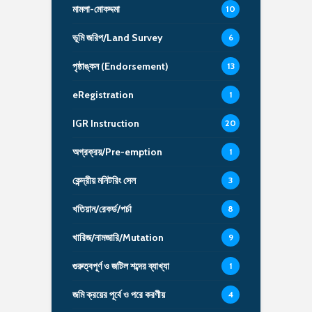
মামলা-মোকদ্দমা
10
ভূমি জরিপ/Land Survey
6
পৃষ্ঠাঙ্কন (Endorsement)
13
eRegistration
1
IGR Instruction
20
অগ্রক্রয়/Pre-emption
1
কেন্দ্রীয় মনিটরিং সেল
3
খতিয়ান/রেকর্ড/পর্চা
8
খারিজ/নামজারি/Mutation
9
গুরুত্বপূর্ণ ও জটিল শব্দের ব্যাখ্যা
1
জমি ক্রয়ের পূর্বে ও পরে করণীয়
4