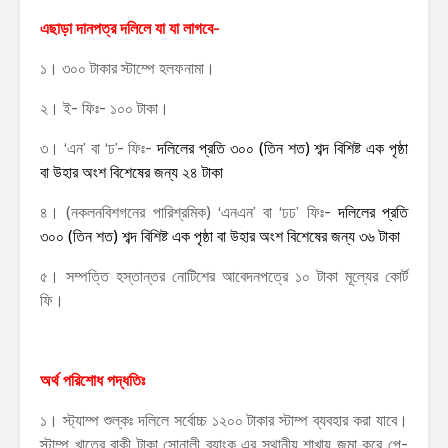
এছাড়া দানপত্র দলিলে যা যা লাগবে-
১। ৩০০ টাকার স্টাম্পে হলফনামা।
২। ই- ফিঃ- ১০০ টাকা।
৩। ‘এন’ বা ‘ঢ’- ফিঃ-
দলিলের
প্রতি ৩০০ (তিন শত) শব্দ বিশিষ্ট এক পৃষ্ঠা
বা উহার অংশ বিশেষের জন্য ২৪ টাকা
৪। (নকলনবিশগনের পারিশ্রমিক) ‘এনএন’ বা ‘ঢঢ’ ফিঃ-
দলিলের
প্রতি
৩০০ (তিন শত) শব্দ বিশিষ্ট এক পৃষ্ঠা বা উহার অংশ বিশেষের জন্য ৩৬ টাকা
৫। সম্পত্তি হস্তান্তর নোটিশের আবেদনপত্রে ১০ টাকা মূল্যের কোর্ট
ফি।
অর্থ পরিশোধ পদ্ধতিঃ
১। স্ট্যাম্প শুল্কঃ দলিলে সর্বোচ্চ ১২০০ টাকার স্টাম্প ব্যবহার করা যাবে।
স্টাম্প খাতের বাকী টাকা সোনালী ব্যাংক এর স্থানীয় শাখায় জমা করে পে-