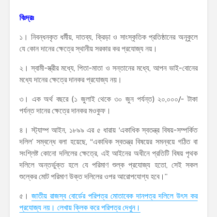
বিঃদ্রঃ
১। নিবন্ধনকৃত ধর্মীয়, দাতব্য, ক্রিড়া ও সাংস্কৃতিক প্রতিষ্ঠানের অনূকুলে
যে কোন দানের ক্ষেত্রে স্থানীয় সরকার কর প্রযোজ্য নয়।
২। স্বামী-স্ত্রীর মধ্যে, পিতা-মাতা ও সন্তানের মধ্যে, আপন ভাই-বোনের
মধ্যে দানের ক্ষেত্রে দানকর প্রযোজ্য নয়।
৩। এক অর্থ বছরে (১ জুলাই থেকে ৩০ জুন পর্যন্ত) ২০,০০০/- টাকা
পর্যন্ত দানের ক্ষেত্রে দানকর মওকুফ।
৪। স্ট্যাম্প আইন, ১৮৯৯ এর ৫ ধারায় ‘একাধিক স্বতন্ত্র বিষয়-সম্পর্কিত
দলিল’ সম্বন্ধে বলা হয়েছে, “একাধিক স্বতন্ত্র বিষয়ের সমন্বয়ে গঠিত বা
সংশ্লিষ্ট কোনো দলিলের ক্ষেত্রে, এই আইনের অধীনে প্রতিটি বিষয় পৃথক
দলিলে অন্তর্ভুক্ত হলে যে পরিমাণ শুল্ক প্রযোজ্য হতো, সেই সকল
শুল্কের মোট পরিমাণ উক্ত দলিলের ওপর আরোপযোগ্য হবে।”
৫।
জাতীয় রাজস্ব বোর্ডের পরিপত্র মোতাবেক দানপত্র দলিলে উৎস কর
প্রযোজ্য নয়। লেখায় ক্লিক করে পরিপত্র দেখুন।