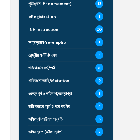
পৃষ্ঠাঙ্কন (Endorsement)
13
eRegistration
1
IGR Instruction
20
অগ্রক্রয়/Pre-emption
1
কেন্দ্রীয় মনিটরিং সেল
3
খতিয়ান/রেকর্ড/পর্চা
8
খারিজ/নামজারি/Mutation
9
গুরুত্বপূর্ণ ও জটিল শব্দের ব্যাখ্যা
1
জমি ক্রয়ের পূর্বে ও পরে করণীয়
4
জমি/প্লট পরিমাপ পদ্ধতি
6
জমির ম্যাপ (মৌজা ম্যাপ)
2