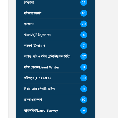
বিধিমালা
22
দলিলের ফরমেট
10
প্রজ্ঞাপন
20
খাজনা/ভূমি উন্নয়ন কর
8
আদেশ (Order)
7
আইন (ভূমি ও দলিল রেজিস্ট্রি সম্পর্কিত)
27
দলিল লেখক/Deed Writer
11
পরিপত্র (Gazette)
30
বিবাহ-তালাক/কাজী অফিস
13
মামলা-মোকদ্দমা
10
ভূমি জরিপ/Land Survey
6