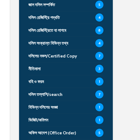
জাল দলিল সম্পর্কিত
5
দলিল রেজিস্ট্রি পদ্ধতি
4
দলিল রেজিস্ট্রিতে যা লাগবে
8
দলিল সংক্রান্ত বিভিন্ন তথ্য
4
দলিলের নকল/Certified Copy
7
নীতিমালা
3
বহি ও ফরম
1
দলিল তল্লাশি/search
7
বিভিন্ন দলিলের সংজ্ঞা
1
ভিজিট/কমিশন
1
অফিস আদেশ (Office Order)
5