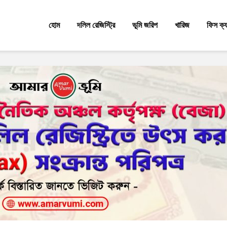
হোম
দলিল রেজিস্ট্রি
ভূমি জরিপ
খারিজ
ফিস ক্