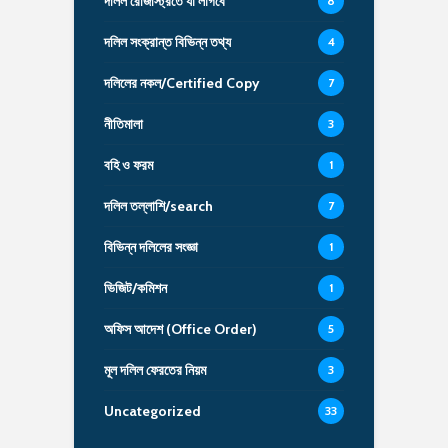
দলিল রেজিস্ট্রিতে যা লাগবে
8
দলিল সংক্রান্ত বিভিন্ন তথ্য
4
দলিলের নকল/Certified Copy
7
নীতিমালা
3
বহি ও ফরম
1
দলিল তল্লাশি/search
7
বিভিন্ন দলিলের সংজ্ঞা
1
ভিজিট/কমিশন
1
অফিস আদেশ (Office Order)
5
মূল দলিল ফেরতের নিয়ম
3
Uncategorized
33