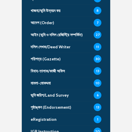
খাজনা/ভূমি উন্নয়ন কর
8
আদেশ (Order)
7
আইন (ভূমি ও দলিল রেজিস্ট্রি সম্পর্কিত)
27
দলিল লেখক/Deed Writer
11
পরিপত্র (Gazette)
30
বিবাহ-তালাক/কাজী অফিস
13
মামলা-মোকদ্দমা
10
ভূমি জরিপ/Land Survey
6
পৃষ্ঠাঙ্কন (Endorsement)
13
eRegistration
1
IGR Instruction
20