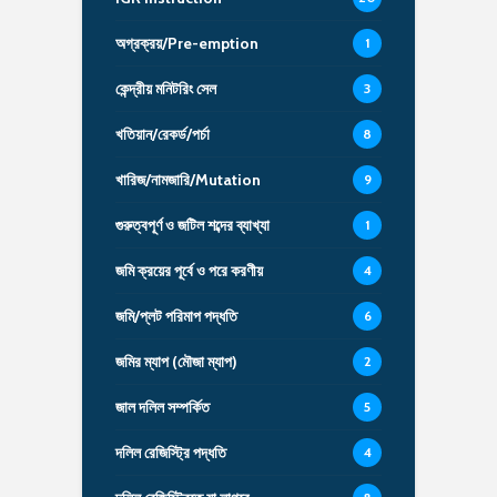
অগ্রক্রয়/Pre-emption
1
কেন্দ্রীয় মনিটরিং সেল
3
খতিয়ান/রেকর্ড/পর্চা
8
খারিজ/নামজারি/Mutation
9
গুরুত্বপূর্ণ ও জটিল শব্দের ব্যাখ্যা
1
জমি ক্রয়ের পূর্বে ও পরে করণীয়
4
জমি/প্লট পরিমাপ পদ্ধতি
6
জমির ম্যাপ (মৌজা ম্যাপ)
2
জাল দলিল সম্পর্কিত
5
দলিল রেজিস্ট্রি পদ্ধতি
4