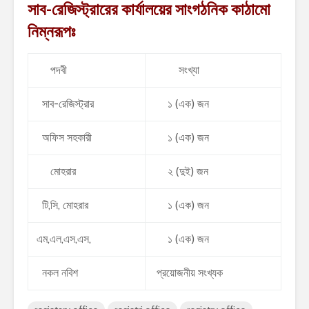
সাব-রেজিস্ট্রারের কার্যালয়ের সাংগঠনিক কাঠামো
নিম্নরূপঃ
পদবী
সংখ্যা
সাব-রেজিস্ট্রার
১ (এক) জন
অফিস সহকারী
১ (এক) জন
মোহরার
২ (দুই) জন
টি,সি, মোহরার
১ (এক) জন
এম,এল,এস,এস,
১ (এক) জন
নকল নবিশ
প্রয়োজনীয় সংখ্যক