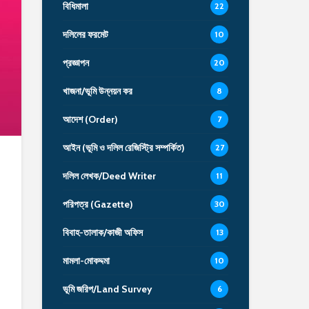
বিধিমালা
22
দলিলের ফরমেট
10
প্রজ্ঞাপন
20
খাজনা/ভূমি উন্নয়ন কর
8
আদেশ (Order)
7
আইন (ভূমি ও দলিল রেজিস্ট্রি সম্পর্কিত)
27
দলিল লেখক/Deed Writer
11
পরিপত্র (Gazette)
30
বিবাহ-তালাক/কাজী অফিস
13
মামলা-মোকদ্দমা
10
ভূমি জরিপ/Land Survey
6