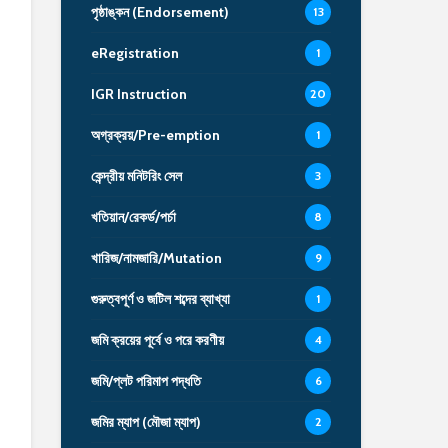
পৃষ্ঠাঙ্কন (Endorsement)
13
eRegistration
1
IGR Instruction
20
অগ্রক্রয়/Pre-emption
1
কেন্দ্রীয় মনিটরিং সেল
3
খতিয়ান/রেকর্ড/পর্চা
8
খারিজ/নামজারি/Mutation
9
গুরুত্বপূর্ণ ও জটিল শব্দের ব্যাখ্যা
1
জমি ক্রয়ের পূর্বে ও পরে করণীয়
4
জমি/প্লট পরিমাপ পদ্ধতি
6
জমির ম্যাপ (মৌজা ম্যাপ)
2