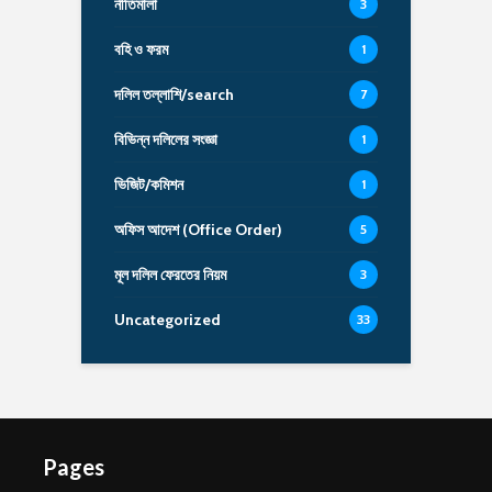
নীতিমালা
3
বহি ও ফরম
1
দলিল তল্লাশি/search
7
বিভিন্ন দলিলের সংজ্ঞা
1
ভিজিট/কমিশন
1
অফিস আদেশ (Office Order)
5
মূল দলিল ফেরতের নিয়ম
3
Uncategorized
33
Pages