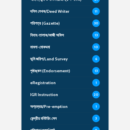
দলিল লেখক/Deed Writer
11
পরিপত্র (Gazette)
30
বিবাহ-তালাক/কাজী অফিস
13
মামলা-মোকদ্দমা
10
ভূমি জরিপ/Land Survey
6
পৃষ্ঠাঙ্কন (Endorsement)
13
eRegistration
1
IGR Instruction
20
অগ্রক্রয়/Pre-emption
1
কেন্দ্রীয় মনিটরিং সেল
3