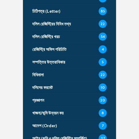
চিঠিপত্র (Letter)
85
দলিল রেজিস্ট্রির বিবিধ তথ্য
22
দলিল রেজিস্ট্রি খরচ
54
রেজিস্ট্রি অফিস পরিচিতি
4
সম্পত্তির উত্তরাধিকার
5
বিধিমালা
22
দলিলের ফরমেট
10
প্রজ্ঞাপন
20
খাজনা/ভূমি উন্নয়ন কর
8
আদেশ (Order)
7
আইন (ভূমি ও দলিল রেজিস্ট্রি সম্পর্কিত)
27