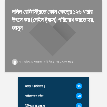
দলিল রেজিস্ট্রিতে কোন ক্ষেত্রে ১২৬ ধারার
উৎসে কর (গেইন ট্যাক্স) পরিশোধ করতে হয়,
জানুন
সাব-রেজিস্ট্রার শাহাজাহান আলী পিএএ
242 views
আইন ও বিধিমালা।
38
রেজিস্টার ও রসিদ
50
চিঠিপত্র (Letter)
85