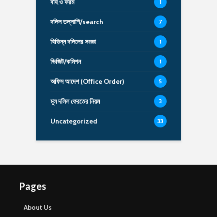
বহি ও ফরম
1
দলিল তল্লাশি/search
7
বিভিন্ন দলিলের সংজ্ঞা
1
ভিজিট/কমিশন
1
অফিস আদেশ (Office Order)
5
মূল দলিল ফেরতের নিয়ম
3
Uncategorized
33
Pages
About Us