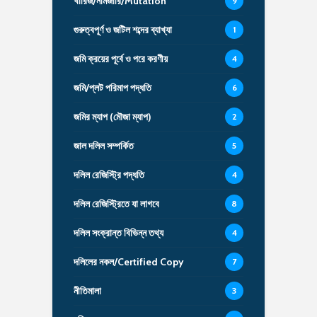
খারিজ/নামজারি/Mutation
9
গুরুত্বপূর্ণ ও জটিল শব্দের ব্যাখ্যা
1
জমি ক্রয়ের পূর্বে ও পরে করণীয়
4
জমি/প্লট পরিমাপ পদ্ধতি
6
জমির ম্যাপ (মৌজা ম্যাপ)
2
জাল দলিল সম্পর্কিত
5
দলিল রেজিস্ট্রি পদ্ধতি
4
দলিল রেজিস্ট্রিতে যা লাগবে
8
দলিল সংক্রান্ত বিভিন্ন তথ্য
4
দলিলের নকল/Certified Copy
7
নীতিমালা
3