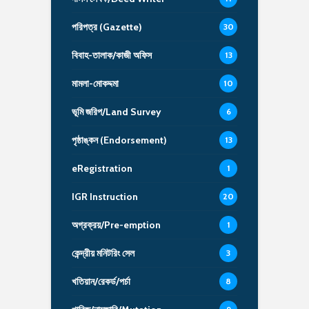
পরিপত্র (Gazette)
30
বিবাহ-তালাক/কাজী অফিস
13
মামলা-মোকদ্দমা
10
ভূমি জরিপ/Land Survey
6
পৃষ্ঠাঙ্কন (Endorsement)
13
eRegistration
1
IGR Instruction
20
অগ্রক্রয়/Pre-emption
1
কেন্দ্রীয় মনিটরিং সেল
3
খতিয়ান/রেকর্ড/পর্চা
8