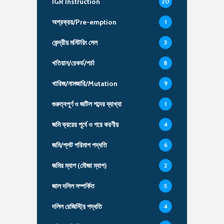
IGR Instruction
20
অগ্রক্রয়/Pre-emption
1
কেন্দ্রীয় মনিটরিং সেল
3
খতিয়ান/রেকর্ড/পর্চা
8
খারিজ/নামজারি/Mutation
9
গুরুত্বপূর্ণ ও জটিল শব্দের ব্যাখ্যা
1
জমি ক্রয়ের পূর্বে ও পরে করণীয়
4
জমি/প্লট পরিমাপ পদ্ধতি
6
জমির ম্যাপ (মৌজা ম্যাপ)
2
জাল দলিল সম্পর্কিত
5
দলিল রেজিস্ট্রি পদ্ধতি
4