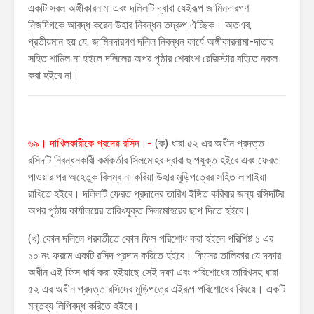
একটি সরল অঙ্গীকারনামা এবং দলিলটি দ্বারা যেইরূপ জামিনদারগণ
নিজদিগকে আবদ্ধ করেন উহার নিবন্ধন তদ্রুপ ঐচ্ছিক। অতএব,
প্রতীয়মান হয় যে, জামিনদারগণ দলিল নিবন্ধন কার্যে অঙ্গীকারনামা-দাতার
সহিত শামিল না হইলে দলিলের অপর পৃষ্ঠার শেষাংশ রেজিস্টার বহিতে নকল
করা হইবে না।
৬৯। দাখিলকারীকে প্রদেয় রসিদ।-
(ক) ধারা ৫২ এর অধীন প্রদত্ত
রসিদটি নিবন্ধনকারী কর্মকর্তার সিলমােহর দ্বারা ছাপযুক্ত হইবে এবং ফেরত
পাওয়ার পর অহেতুক বিলম্ব না করিয়া উহার মুড়িপত্রের সহিত লাগাইয়া
রাখিতে হইবে। দলিলটি ফেরত প্রদানের তারিখ ইঙ্গিত করিবার জন্য রসিদটির
অপর পৃষ্ঠায় কার্যালয়ের তারিখযুক্ত সিলমোহরের ছাপ দিতে হইবে।
(খ) কোন দলিলে পরবর্তীতে কোন ফিস পরিশোধ করা হইলে পরিশিষ্ট ১ এর
১০ নং ফরমে একটি রসিদ প্রদান করিতে হইবে। ফিসের তালিকার যে দফার
অধীন এই ফিস ধার্য করা হইয়াছে সেই দফা এবং পরিশোধের তারিখসহ ধারা
৫২ এর অধীন প্রদত্ত রসিদের মুড়িপত্রে এইরূপ পরিশোধের বিষয়ে। একটি
মন্তব্য লিপিবদ্ধ করিতে হইবে।