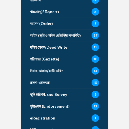
প্রজ্ঞাপন
খাজনা/ভূমি উন্নয়ন কর
8
আদেশ (Order)
7
আইন (ভূমি ও দলিল রেজিস্ট্রি সম্পর্কিত)
27
দলিল লেখক/Deed Writer
11
পরিপত্র (Gazette)
30
বিবাহ-তালাক/কাজী অফিস
13
মামলা-মোকদ্দমা
10
ভূমি জরিপ/Land Survey
6
পৃষ্ঠাঙ্কন (Endorsement)
13
eRegistration
1