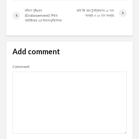
দলিলে পৃষ্টঙ্কন
আই জি আর ইন্সট্রাকশন ১৮ তম
(Endorsement) বিষয়ে
অধ্যায় ও ১৯ তম অধ্যায়
আইজিআর এর উপদেশ/নির্দেশনা
Add comment
Comment