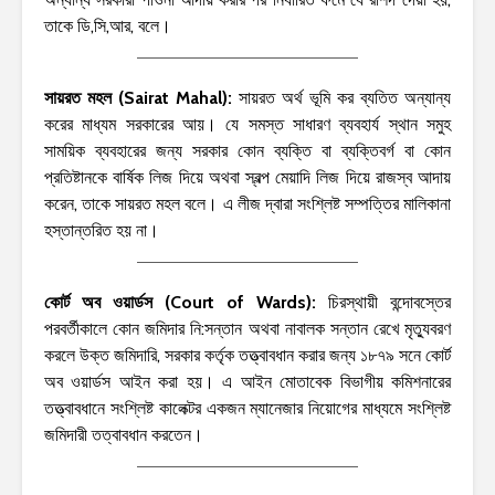
তাকে ডি,সি,আর, বলে।
সায়রত মহল (Sairat Mahal):
সায়রত অর্থ ভূমি কর ব্যতিত অন্যান্য
করের মাধ্যম সরকারের আয়। যে সমস্ত সাধারণ ব্যবহার্য স্থান সমুহ
সাময়িক ব্যবহারের জন্য সরকার কোন ব্যক্তি বা ব্যক্তিবর্গ বা কোন
প্রতিষ্টানকে বার্ষিক লিজ দিয়ে অথবা স্বল্প মেয়াদি লিজ দিয়ে রাজস্ব আদায়
করেন, তাকে সায়রত মহল বলে। এ লীজ দ্বারা সংশ্লিষ্ট সম্পত্তির মালিকানা
হস্তান্তরিত হয় না।
কোর্ট অব ওয়ার্ডস (Court of Wards):
চিরস্থায়ী বন্দোবস্তের
পরবর্তীকালে কোন জমিদার নি:সন্তান অথবা নাবালক সন্তান রেখে মৃত্যুবরণ
করলে উক্ত জমিদারি, সরকার কর্তৃক তত্ত্বাবধান করার জন্য ১৮৭৯ সনে কোর্ট
অব ওয়ার্ডস আইন করা হয়। এ আইন মোতাবেক বিভাগীয় কমিশনারের
তত্ত্বাবধানে সংশ্লিষ্ট কালেক্টর একজন ম্যানেজার নিয়োগের মাধ্যমে সংশ্লিষ্ট
জমিদারী তত্বাবধান করতেন।