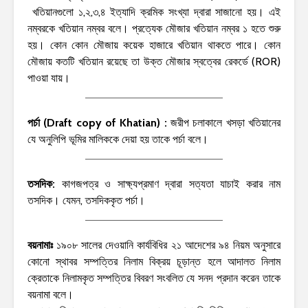
খতিয়ানগুলো ১,২,৩,৪ ইত্যাদি ক্রমিক সংখ্যা দ্বারা সাজানো হয়। এই
নম্বরকে খতিয়ান নম্বর বলে। প্রত্যেক মৌজার খতিয়ান নম্বর ১ হতে শুরু
হয়। কোন কোন মৌজায় কয়েক হাজারে খতিয়ান থাকতে পারে। কোন
মৌজায় কতটি খতিয়ান রয়েছে তা উক্ত মৌজার স্বত্বের রেকর্ডে (ROR)
পাওয়া যায়।
পর্চা (Draft copy of Khatian) :
জরীপ চলাকালে খসড়া খতিয়ানের
যে অনুলিপি ভূমির মালিককে দেয়া হয় তাকে পর্চা বলে।
তসদিক:
কাগজপত্র ও সাক্ষ্যপ্রমাণ দ্বারা সত্যতা যাচাই করার নাম
তসদিক। যেমন, তসদিককৃত পর্চা।
বয়নামাঃ
১৯০৮ সালের দেওয়ানি কার্যবিধির ২১ আদেশের ৯৪ নিয়ম অনুসারে
কোনো স্থাবর সম্পত্তির নিলাম বিক্রয় চূড়ান্ত হলে আদালত নিলাম
ক্রেতাকে নিলামকৃত সম্পত্তির বিবরণ সংবলিত যে সনদ প্রদান করেন তাকে
বয়নামা বলে।