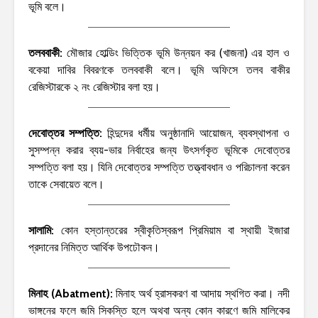
ভূমি বলে।
তলববাকী:
মৌজার হোল্ডিং ভিত্তিক ভূমি উন্নয়ন কর (খাজনা) এর হাল ও
বকেয়া দাবির বিবরণকে তলববাকী বলে। ভূমি অফিসে তলব বাকীর
রেজিস্টারকে ২ নং রেজিস্টার বলা হয়।
দেবোত্তর সম্পত্তি:
হিন্দুদের ধর্মীয় অনুষ্ঠানাদি আয়োজন, ব্যবস্থাপনা ও
সুসম্পন্ন করার ব্যয়-ভার নির্বাহের জন্য উৎসর্গকৃত ভূমিকে দেবোত্তর
সম্পত্তি বলা হয়। যিনি দেবোত্তর সম্পত্তি তত্ত্বাবধান ও পরিচালনা করেন
তাকে সেবায়েত বলে।
সালামি:
কোন হস্তান্তরের স্বীকৃতিস্বরূপ প্রিমিয়াম বা স্থায়ী ইজারা
প্রদানের নিমিত্ত আর্থিক উপঢৌকন।
মিনাহ (Abatment):
মিনাহ অর্থ হ্রাসকরণ বা আদায় স্থগিত করা। নদী
ভাঙ্গনের ফলে জমি সিকস্তি হলে অথবা অন্য কোন কারণে জমি মালিকের