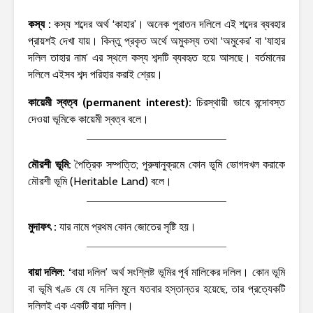
কস্য :
কস্য শব্দের অর্থ ‘কাহার’। অনেক পুরাতন দলিলে এই শব্দের ব্যবহার
প্রায়শই দেখা যায়। কিন্তু প্রকৃত অর্থে অমুকস্য তথা ‘অমুকের’ বা ‘যাহার
দলিল তাহার নাম’ এর স্থলে কস্য শব্দটি ব্যবহৃত হয়ে আসছে। বর্তমানের
দলিলে এইসব শব্দ পরিহার করাই শ্রেয়।
কায়েমী স্বত্ব (permanent interest):
চিরস্থায়ী ভাবে বন্দোবস্ত
দেওয়া ভূমিকে কায়েমী স্বত্ব বলে।
মৌরশী ভূমি:
পৈত্রিক সম্পত্তি; পুরুষানুক্রমে কোন ভূমি ভোগদখল করাকে
মৌরশী ভূমি (Heritable Land) বলে।
মুদাফৎ :
যার নামে প্রথম কোন জোতের সৃষ্টি হয়।
বায়া দলিল: ‘
বায়া দলিল’ অর্থ সংশ্লিষ্ট ভূমির পূর্ব মালিকের দলিল। কোন ভূমি
বা ভূমি খণ্ড যে যে দলিল মূলে যতবার হস্তান্তর হয়েছে, তার প্রত্যেকটি
দলিলই এক একটি বায়া দলিল।