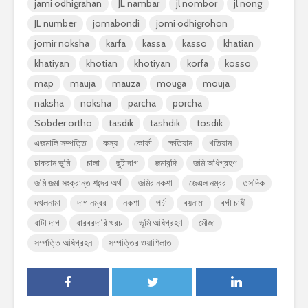
jami odhigrahan
JL nambar
jl nombor
jl nong
JL number
jomabondi
jomi odhigrohon
jomir noksha
karfa
kassa
kasso
khatian
khatiyan
khotian
khotiyan
korfa
kosso
map
mauja
mauza
mouga
mouja
naksha
noksha
parcha
porcha
Sobder ortho
tasdik
tashdik
tosdik
এজমালি সম্পত্তি
কস্য
কোর্ফা
ক্ষতিয়ান
খতিয়ান
চাকরান ভূমি
চালা
ছুটাদাগ
জমাবন্দি
জমি অধিগ্রহণ
জমি জমা সংক্রান্ত শব্দের অর্থ
জমির নকশা
জেএল নম্বর
তসদিক
দখলনামা
দাগ নম্বর
নকশা
পর্চা
বয়নামা
বর্গা চাষী
বাটা দাগ
বারবরদারি খরচ
ভূমি অধিগ্রহণ
মৌজা
সম্পত্তি অধিগ্রহন
সম্পত্তির ওয়াশিলাত