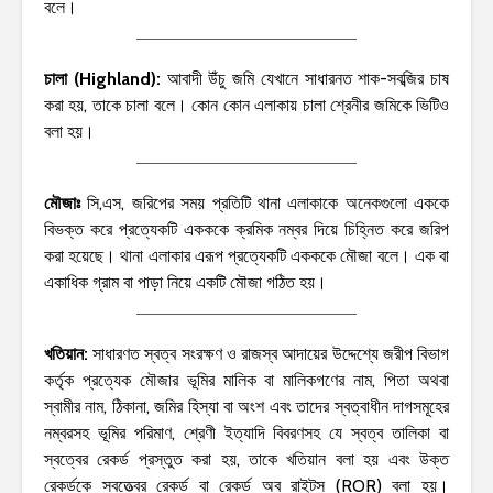
বলে।
চালা (Highland):
আবাদী উঁচু জমি যেখানে সাধারনত শাক-সবব্জির চাষ
করা হয়, তাকে চালা বলে। কোন কোন এলাকায় চালা শ্রেনীর জমিকে ভিটিও
বলা হয়।
মৌজাঃ
সি,এস, জরিপের সময় প্রতিটি থানা এলাকাকে অনেকগুলো এককে
বিভক্ত করে প্রত্যেকটি একককে ক্রমিক নম্বর দিয়ে চিহ্নিত করে জরিপ
করা হয়েছে। থানা এলাকার এরূপ প্রত্যেকটি একককে মৌজা বলে। এক বা
একাধিক গ্রাম বা পাড়া নিয়ে একটি মৌজা গঠিত হয়।
খতিয়ান:
সাধারণত স্বত্ব সংরক্ষণ ও রাজস্ব আদায়ের উদ্দেশ্যে জরীপ বিভাগ
কর্তৃক প্রত্যেক মৌজার ভূমির মালিক বা মালিকগণের নাম, পিতা অথবা
স্বামীর নাম, ঠিকানা, জমির হিস্যা বা অংশ এবং তাদের স্বত্বাধীন দাগসমূহের
নম্বরসহ ভূমির পরিমাণ, শ্রেণী ইত্যাদি বিবরণসহ যে স্বত্ব তালিকা বা
স্বত্বের রেকর্ড প্রস্তুত করা হয়, তাকে খতিয়ান বলা হয় এবং উক্ত
রেকর্ডকে স্বত্ত্বের রেকর্ড বা রেকর্ড অব রাইটস (ROR) বলা হয়।