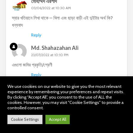
মোহাম্মদ এরশাদ
03/06/2022 at 10:30 AM
স্যার খতিয়ানে লিখা থাকে – খিলা এবং ছাড়া বাড়ী এই দুইটার অর্থ কি?
ধন্যবাদ
Reply
Md. Shahazahan Ali
23/07/2022 at 10:10 PM
এগুলো জমির প্রকৃতি/শ্রেণী
Reply
We use cookies on our website to give you the most relevant
Ariful Islam
experience by remembering your preferences and repeat visits.
11/06/2022 at 9:40 PM
By clicking “Accept All”, you consent to the use of ALL the
cookies. However, you may visit "Cookie Settings" to provide a
আপস বন্টক সূত্রে আরিফ গং বেস্তিত। এটি দিয়ে কি বোঝানো হয়েছে।
controlled consent.
Reply
Cookie Settings
Accept All
জামান