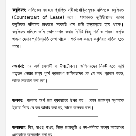
কবুলিয়ত:
মালিকের বরাবরে প্রাপ্তি স্বীকারোক্তিমূলক দলিলকে কবুলিয়ত
(Counterpart of Lease) বলে। সাধারনত ভূমিহীনদের বরাবর
কবুলিয়ত দলিলের মাধ্যমে সরকারি খাস জমি হস্তান্তর হয়ে থাকে।
কবুলিয়ত দলিলে জমি ভোগ-দখল করার নির্দিষ্ট কিছু শর্ত ও প্রজা কর্তৃক
খাজনা দেয়ার প্রতিশ্রুতি লেখা থাকে। শর্ত ভঙ্গ করলে কবুলিয়ত বাতিল হতে
পারে।
নজরানা:
এর অর্থ সেলামী বা উপঢৌকন। জমিদারদের নিকট হতে ভূমি
পত্তন নেয়ার জন্য পূর্বে প্রজাগণ জমিদারদের কে যে অর্থ প্রদান করত,
তাকে নজরানা বলা হত।
জলকর:
জলকর অর্থ জল ব্যবহারের উপর কর। কোন জলমগ্ন স্থানকে
ইজারা দিয়ে যে কর আদায় করা হয়, তাকে জলকর বলে।
জলমহাল:
বিল, হাওর, বাওর, নিম্ন জলাভূমি ও নদ-নদীতে মৎস্য আহরণের
এলাকাকে জলমহাল বলা হয়।