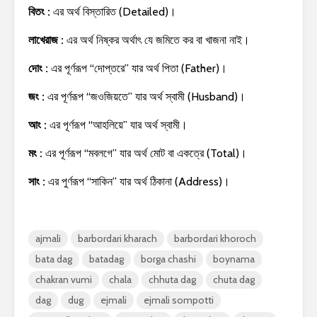
বিতং :
এর অর্থ বিস্তারিত (Detailed)।
লাখেরাজ :
এর অর্থ নিষ্কর অর্থাৎ যে জমিতে কর বা খাজনা নাই।
দোং :
এর পূর্ণরূপ “দোপ্তরে” যার অর্থ পিতা (Father)।
জং :
এর পূর্ণরূপ “জওজিয়তে” যার অর্থ স্বামী (Husband)।
আং :
এর পূর্ণরূপ “আহলিয়ে” যার অর্থ স্বামী।
মং :
এর পূর্ণরূপ “মবলগে” যার অর্থ মোট বা একত্রে (Total)।
সাং :
এর পুর্ণরূপ “সাকিন” যার অর্থ ঠিকানা (Address)।
ajmali
barbordari kharach
barbordari khoroch
bata dag
batadag
borga chashi
boynama
chakran vumi
chala
chhuta dag
chuta dag
dag
dug
ejmali
ejmali sompotti