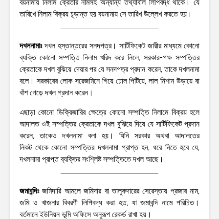
বয়নামায় নিলাম ক্রেতার নামসহ অন্যান্য তথ্যাবলি লিপিবদ্ধ থাকে। যে
তারিখে নিলাম বিক্রয় চূড়ান্ত হয় বয়নামায় সে তারিখ উল্লেখ করতে হয়।
দখলনামাঃ
দখল হস্তান্তরের সনদপত্র। সার্টিফিকেট জারীর মাধ্যমে কোনো
ব্যক্তি কোনো সম্পত্তি নিলাম খরিদ করে নিলে, সরকার-পক্ষ সম্পত্তির
ক্রেতাকে দখল বুঝিয়ে দেয়ার পর যে সনদপত্র প্রদান করেন, তাকে দখলনামা
বলে। সরকারের লোক সরেজমিনে গিয়ে ঢোল পিটিয়ে, লাল নিশান উড়ায়ে বা
বাঁশ গেড়ে দখল প্রদান করেন।
এছাড়া কোনো ডিক্রিজারির ক্ষেত্রে কোনো সম্পত্তি নিলামে বিক্রয় হলে
আদালত ওই সম্পত্তির ক্রেতাকে দখল বুঝিয়ে দিয়ে যে সার্টিফিকেট প্রদান
করেন, তাকেও দখলনামা বলা হয়। যিনি সরকার অথবা আদালতের
নিকট থেকে কোনো সম্পত্তির দখলনামা প্রাপ্ত হন, ধরে নিতে হবে যে,
দখলনামা প্রাপ্ত ব্যক্তির সংশ্লিষ্ট সম্পত্তিতে দখল আছে।
জমাবন্দিঃ
জমিদারি আমলে জমিদার বা তালুকদারের সেরেস্তায় প্রজার নাম,
জমি ও খাজনার বিবরণী লিপিবদ্ধ করা হত, যা জমাবন্দি নামে পরিচিত।
বর্তমানে ইউনিয়ন ভূমি অফিসে অনুরূপ রেকর্ড রাখা হয়।