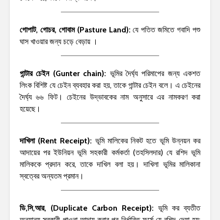
গোপাট, গোচর, গোবাম (Pasture Land):
যে পতিত জমিতে গবাদি পশু
ঘাস খাওয়ার জন্য চড়ে বেড়ায় ।
গান্টার চেইন (Gunter chain):
ভূমির দৈর্ঘ্য পরিমাপের জন্য একশত
লিংক বিশিষ্ট যে চেইন ব্যবহার করা হয়, তাকে গান্টার চেইন বলে। এ চেইনের
দৈর্ঘ্য ৬৬ ফিট। চেইনের উদ্ভাবকের নাম অনুসারে এর নামকরণ করা
হয়েছে।
দাখিলা (Rent Receipt):
ভূমি মালিকের নিকট হতে ভূমি উন্নয়ন কর
আদায়ের পর ইউনিয়ন ভূমি সহকারী কর্মকর্তা (তহসিলদার) যে রশিদ ভূমি
মালিককে প্রদান করে, তাকে দাখিল বলা হয়। দাখিলা ভূমির মালিকানা
স্বত্বের অন্যতম প্রমান।
ডি,সি,আর, (Duplicate Carbon Receipt):
ভূমি কর ব্যতীত
অন্যান্য সরকারী পাওনা আদায় করার পর নির্ধারিত ফর্মে যে রশিদ দেয়া হয়;