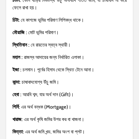
চটান:
কোন বাড়ির নিকটস্থ উচুঁ অনাবাদি পতিত জমি, যা চাষাবাদ না করে
ফেলে রাখা হয়।
চিটা:
যে কাগজে ভূমির পরিমাণ লিপিবদ্ধ থাকে।
মৌয়াজি :
মোট ভূমির পরিমাণ।
স্থিতিবান :
যে রায়তের স্বত্ব স্থায়ী।
মহাল :
রাজস্ব আদায়ের জন্য নির্ধারিত এলাকা।
ইজা :
চলমান। পূর্বের হিসাব থেকে স্থিত টেনে আনা।
কান্দা:
চাষাবাদযোগ্য উঁচু জমি।
হেবা :
আরবি শব্দ, যার অর্থ দান (Gift)।
গির্বি:
এর অর্থ বন্ধক (Mortgage)।
খারাজ:
এর অর্থ কৃষি জমির উপর কর বা খাজনা।
কিত্তা:
এর অর্থ জমি খন্ড, জমির অংশ বা প্লট।