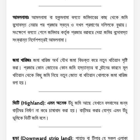
আমলনামাঃ
আমলনামা বা হুকুমনামা বলতে জমিদারের কাছ থেকে জমি
বন্দোবস্ত নেয়ার পর প্রজার স্বত্ব ও দখল প্রমাণের দলিলকে বুঝায়।
সংক্ষেপে বলতে গেলে জমিদার কর্তৃক প্রজার বরাবরে দেয়া জমির বন্দোবস্ত
সংক্রান্ত নির্দেশপত্রই আমলনামা।
জমা খারিজঃ
জমা খারিজ অর্থ যৌথ জমা বিভক্ত করে নতুন খতিয়ান সৃষ্টি
করা। প্রজার কোন জোতের কোন জমি হস্তান্তর বা বন্টনের কারনে মূল
খতিয়ান থেকে কিছু জমি নিয়ে নতুন জোত বা খতিয়ান খোলাকে জমা খারিজ
বলা হয়।
ভিটি (Highland): এমন অনেক
উঁচু জমি আছে যেখানে বসবাসের জন্য
বাড়ীঘর নির্মাণ না করে চাষাবাদ করা হয়। বাড়ীঘর করার যোগ্য এমন উঁচু
ভূমিকে ভিটি জমি বলে।
ছড়া (Downward strip land):
পাহাড় বা টিলার যে সকল এলাকা