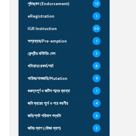
পৃষ্ঠাঙ্কন (Endorsement)
13
eRegistration
1
IGR Instruction
20
অগ্রক্রয়/Pre-emption
1
কেন্দ্রীয় মনিটরিং সেল
3
খতিয়ান/রেকর্ড/পর্চা
8
খারিজ/নামজারি/Mutation
9
গুরুত্বপূর্ণ ও জটিল শব্দের ব্যাখ্যা
1
জমি ক্রয়ের পূর্বে ও পরে করণীয়
4
জমি/প্লট পরিমাপ পদ্ধতি
6
জমির ম্যাপ (মৌজা ম্যাপ)
2