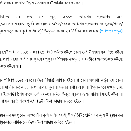
বর্তে সরকার বর্তমানে “ভূমি উন্নয়ন কর” আদায় করে থাকেন।
ধিশাখা-৩ এর গত ৩০ জুন, ২০১৫ তারিখের প্রজ্ঞাপন নং-
 এর মাধ্যমে পূর্বের জারিকৃত ৩০/০৫/১৯৯৫ তারিখের প্রজ্ঞাপন নং ভূঃমঃ/শা-৩/
ে নতুন করে কৃষি জমির ভূমি উন্নয়ন করের হার নির্ধারন করা হয়েছে
(পরিপত্র পড়ুন)
ির মোট পরিমান ৮.২৫ একর (২৫ বিঘা) পর্যন্ত হইলে কোন ভূমি উন্নয়ন কর দিতে হইবে
লবণ চাষের জমি এবং কৃষকের পুকুর (বাণিজ্যক মৎস্য চাষ ব্যতীত) অন্তর্ভূক্ত হইবে;
্ভূক্ত হইবে না।
জমির পরিমাণ ৮.২৫ একরের (২৫ বিঘার) অধিক হইলে বা কোন সংস্থা কর্তৃক যে কোন
 মালিক কর্তৃক চা, কফি, রাবার, ফুল বা ফলের বাগান এবং বাণিজ্যকভাবে মৎস্য চাষ,
ামার ইত্যাদি বিশেষ কাজে ভূমি ব্যবহার করিলে উক্ত প্রকার ভূমির পরিমাণ যাহাই হউক না
ার বার্ষিক প্রতি শতাংশ ২/- (দুই) টাকা আদায় করিতে হইবে।
্নয়ন কর মওফুকের আওতাধীন কৃষি জমির সংশ্লিষ্ট প্রতিটি হোল্ডিং এর ভূমি উন্নয়ন কর
্যিকভাবে বার্ষিক ১০ (দশ) টাকা আদায় করিতে হইবে।