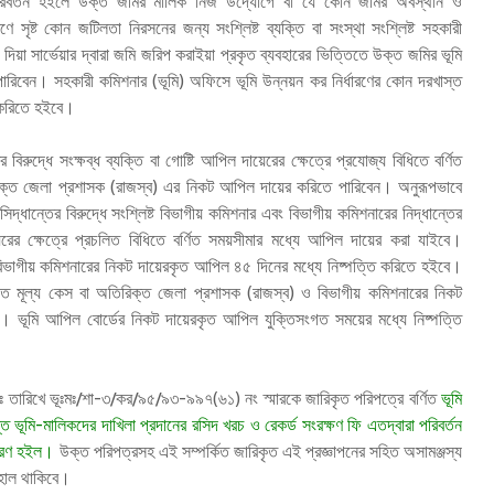
রিবর্তন হইলে উক্ত জমির মালিক নিজ উদ্যোগে বা যে কোন জমির অবস্থান ও
রণে সৃষ্ট কোন জটিলতা নিরসনের জন্য সংশ্লিষ্ট ব্যক্তি বা সংস্থা সংশ্লিষ্ট সহকারী
 দিয়া সার্ভেয়ার দ্বারা জমি জরিপ করাইয়া প্রকৃত ব্যবহারের ভিত্তিতে উক্ত জমির ভূমি
পারিবেন। সহকারী কমিশনার (ভূমি) অফিসে ভূমি উন্নয়ন কর নির্ধারণের কোন দরখাস্ত
ি করিতে হইবে।
বিরুদ্ধে সংক্ষব্ধ ব্যক্তি বা গোষ্টি আপিল দায়েরের ক্ষেত্রে প্রযোজ্য বিধিতে বর্ণিত
রিক্ত জেলা প্রশাসক (রাজস্ব) এর নিকট আপিল দায়ের করিতে পারিবেন। অনুরূপভাবে
দ্ধান্তের বিরুদ্ধে সংশ্লিষ্ট বিভাগীয় কমিশনার এবং বিভাগীয় কমিশনারের নিদ্ধান্তের
রের ক্ষেত্রে প্রচলিত বিধিতে বর্ণিত সময়সীমার মধ্যে আপিল দায়ের করা যাইবে।
িভাগীয় কমিশনারের নিকট দায়েরকৃত আপিল ৪৫ দিনের মধ্যে নিষ্পত্তি করিতে হইবে।
ৃত মূল্য কেস বা অতিরিক্ত জেলা প্রশাসক (রাজস্ব) ও বিভাগীয় কমিশনারের নিকট
। ভূমি আপিল বোর্ডের নিকট দায়েরকৃত আপিল যুক্তিসংগত সময়ের মধ্যে নিষ্পত্তি
 তারিখে ভূঃমঃ/শা-৩/কর/৯৫/৯৩-৯৯৭(৬১) নং স্মারকে জারিকৃত পরিপত্রে বর্ণিত
ভূমি
ত ভূমি-মালিকদের দাখিলা প্রদানের রসিদ খরচ ও রেকর্ড সংরক্ষণ ফি এতদ্বারা পরিবর্তন
ধারণ হইল।
উক্ত পরিপত্রসহ এই সম্পর্কিত জারিকৃত এই প্রজ্ঞাপনের সহিত অসামঞ্জস্য
হাল থাকিবে।