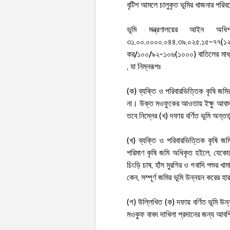
বৃটিশ আমলে চালুকৃত ভূমির খাজনার পরি
ভূমি মন্ত্রণালয়ের আইন অ
৩১.০০.০০০০.০৪৪.৩৯.০২৫.১৫-৭৭(১২০০)
কর/১০০/৯২-১০৬(১০০০) বাতিলের মাধ্যম
, যা নিম্নরূপঃ
(ক) ব্যক্তি ও পরিবারভিত্তিক কৃষি জম
না। উক্ত মওফুকের আওতায় ইক্ষু আবাদ, 
তবে নিম্নের (খ) দফায় বর্ণিত ভূমি অন্তর
(খ) ব্যক্তি ও পরিবারভিত্তিক কৃষি 
পরিমাণ কৃষি জমি অধিকৃত হইলে, যেকোনো
চিংড়ি চাষ, হাঁস মুরগির ও গবাদি পশুর খ
কেন, সম্পূর্ণ জমির ভূমি উন্নয়ন করের হ
(গ) উল্লিখিত (ক) দফায় বর্ণিত ভূমি উন
মওকুফ বাবদ দাখিলা প্রদানের জন্য আবশ