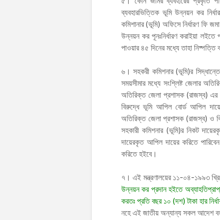
৫। কোন জমির ব্যবহারের প্রকৃতি প
ব্যবহারভিত্তিক ভূমি উন্নয়ন কর নির্ধা
কমিশানার (ভূমি) অফিসে নির্ধারণ ফি জমা
উন্নয়ন কর পূনঃনির্ধারণ করাইয়া লইতে 
পাওয়ার ৪৫ দিনের মধ্যে তাহা নিষ্পত্ত
৬। সহকরী কমিশনার (ভূমি)র সিদ্ধান্তের 
সময়সীমার মধ্যে সংশ্লিষ্ট জেলার অতি
অতিরিক্ত জেলা প্রশাসক (রাজস্ব) এর সি
বিরুদ্ধে ভূমি আপিল বোর্ড আপিল দায়ে
অতিরিক্ত জেলা প্রশাসক (রাজস্ব) ও ব
সহকারী কমিশনার (ভূমি)র নিকট দায়েরক
দায়েরকৃত আপিল দায়ের করিতে পারিবেন
করিতে হইবে।
৭। এই মন্ত্রণালয়ের ১১-০৪-১৯৯৩ খ্রিঃ
উন্নয়ন কর প্রদান হইতে অব্যাহতিপ্রাপ্
করতঃ প্রতি বছর ১০ (দশ) টাকা হার নির্
নহে এই জাতীয় অন্যান্য সকল আদেশ ব