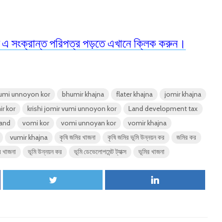
 এ সংক্রান্ত পরিপত্র পড়তে এখানে ক্লিক করুন।
umi unnoyon kor
bhumir khajna
flater khajna
jomir khajna
ir kor
krishi jomir vumi unnoyon kor
Land development tax
land
vomi kor
vomi unnoyan kor
vomir khajna
vumir khajna
কৃষি জমির খাজনা
কৃষি জমির ভূমি উন্নয়ন কর
জমির কর
র খাজনা
ভূমি উন্নয়ন কর
ভূমি ডেভেলোপমেন্ট ট্যাক্স
ভূমির খাজনা