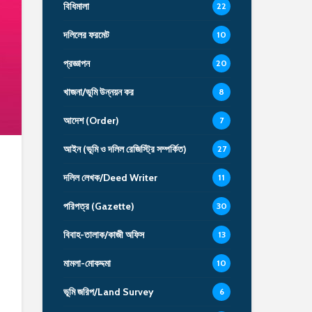
বিধিমালা
22
দলিলের ফরমেট
10
প্রজ্ঞাপন
20
খাজনা/ভূমি উন্নয়ন কর
8
আদেশ (Order)
7
আইন (ভূমি ও দলিল রেজিস্ট্রি সম্পর্কিত)
27
দলিল লেখক/Deed Writer
11
পরিপত্র (Gazette)
30
বিবাহ-তালাক/কাজী অফিস
13
মামলা-মোকদ্দমা
10
ভূমি জরিপ/Land Survey
6