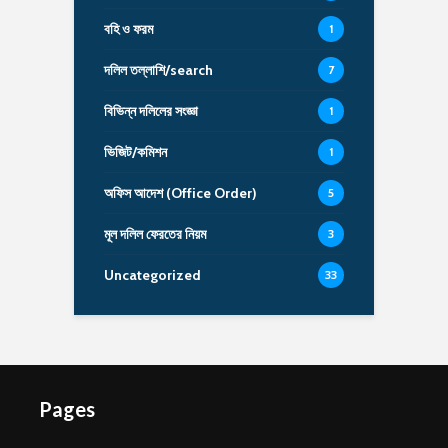
বহি ও ফরম
1
দলিল তল্লাশি/search
7
বিভিন্ন দলিলের সংজ্ঞা
1
ভিজিট/কমিশন
1
অফিস আদেশ (Office Order)
5
মূল দলিল ফেরতের নিয়ম
3
Uncategorized
33
Pages