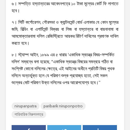
৬। সম্পত্তি হস্তান্তরের আবেদনপত্রে ১০ টাকা মূল্যের কোর্ট ফি লাগাতে
হবে।
৭। সিটি কর্পোরেশন, পৌরসভা ও ক্যান্টনমেন্ট বোর্ড এলাকার যে কোন মূল্যের
জমি, বিল্ডিং বা এপার্টমেন্ট বিক্রয় বা লিজ বা হস্তান্তর বা বায়নানামা বা
আমমোক্তারনামা দলিল রেজিস্ট্রিতে আয়কর রিটার্ণ দাখিলের প্রমাণক দাখিল
করতে হবে।
৮। স্ট্যাম্প আইন, ১৮৯৯ এর ৫ ধারায় ‘একাধিক স্বতন্ত্র বিষয়-সম্পর্কিত
দলিল’ সম্বন্ধে বলা হয়েছে, “একাধিক স্বতন্ত্র বিষয়ের সমন্বয়ে গঠিত বা
সংশ্লিষ্ট কোনো দলিলের ক্ষেত্রে, এই আইনের অধীনে প্রতিটি বিষয় পৃথক
দলিলে অন্তর্ভুক্ত হলে যে পরিমাণ শুল্ক প্রযোজ্য হতো, সেই সকল
শুল্কের মোট পরিমাণ উক্ত দলিলের ওপর আরোপযোগ্য হবে।”
nirupanpatra
paribarik niruponpotro
পারিবারিক নিরুপনপত্র