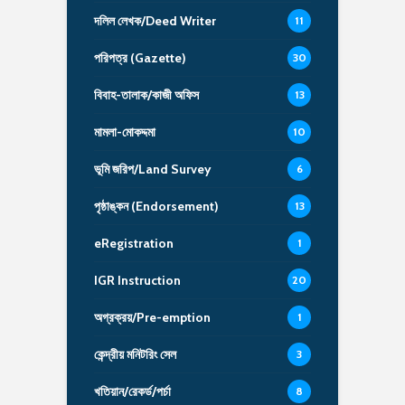
দলিল লেখক/Deed Writer
11
পরিপত্র (Gazette)
30
বিবাহ-তালাক/কাজী অফিস
13
মামলা-মোকদ্দমা
10
ভূমি জরিপ/Land Survey
6
পৃষ্ঠাঙ্কন (Endorsement)
13
eRegistration
1
IGR Instruction
20
অগ্রক্রয়/Pre-emption
1
কেন্দ্রীয় মনিটরিং সেল
3
খতিয়ান/রেকর্ড/পর্চা
8