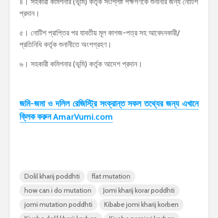
৪। সহকারী কমিশনার (ভূমি) কর্তৃক সংশ্লিষ্ট পক্ষগণকে শুনানীর জন্য নোটিশ
প্রদান।
৫। নোটিশ প্রাপ্তির পর যাবতীয় মূল কাগজ-পত্র সহ আবেদনকারী/
প্রতিনিধি কর্তৃক শুনানীতে অংশগ্রহণ।
৬। সহকারী কমিশনার (ভূমি) কর্তৃক আদেশ প্রদান।
জমি-জমা ও দলিল রেজিস্ট্রি সংক্রান্ত সকল তথ্যের জন্য এখানে
ক্লিক করুন AmarVumi.com
Dolil kharij poddhti
flat mutation
how can i do mutation
Jomi kharij korar poddhti
jomi mutation poddhti
Kibabe jomi kharij korben