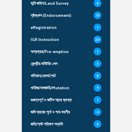
ভূমি জরিপ/Land Survey
6
পৃষ্ঠাঙ্কন (Endorsement)
13
eRegistration
1
IGR Instruction
20
অগ্রক্রয়/Pre-emption
1
কেন্দ্রীয় মনিটরিং সেল
3
খতিয়ান/রেকর্ড/পর্চা
8
খারিজ/নামজারি/Mutation
9
গুরুত্বপূর্ণ ও জটিল শব্দের ব্যাখ্যা
1
জমি ক্রয়ের পূর্বে ও পরে করণীয়
4
জমি/প্লট পরিমাপ পদ্ধতি
6