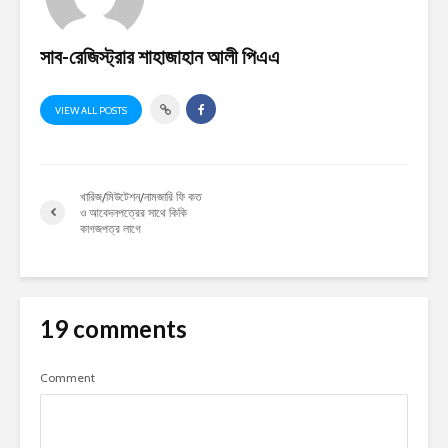
সাব-রেজিস্ট্রার শাহাজাহান আলী পিএএ
VIEW ALL POSTS
খারিজ/মিউটেশন/নামজারি ফি কত
ও আবেদনপত্রের সাথে কিকি
কাগজপত্র লাগে
19 comments
Comment