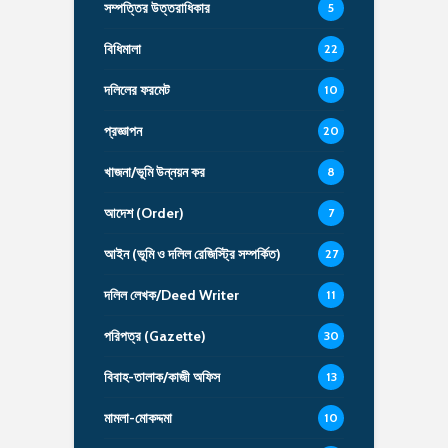
সম্পত্তির উত্তরাধিকার
5
বিধিমালা
22
দলিলের ফরমেট
10
প্রজ্ঞাপন
20
খাজনা/ভূমি উন্নয়ন কর
8
আদেশ (Order)
7
আইন (ভূমি ও দলিল রেজিস্ট্রি সম্পর্কিত)
27
দলিল লেখক/Deed Writer
11
পরিপত্র (Gazette)
30
বিবাহ-তালাক/কাজী অফিস
13
মামলা-মোকদ্দমা
10