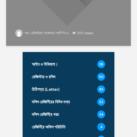
সাব-রেজিস্ট্রার শাহাজাহান আলী পিএএ
255 views
আইন ও বিধিমালা।
38
রেজিস্টার ও রসিদ
50
চিঠিপত্র (Letter)
85
দলিল রেজিস্ট্রির বিবিধ তথ্য
22
দলিল রেজিস্ট্রি খরচ
54
রেজিস্ট্রি অফিস পরিচিতি
4