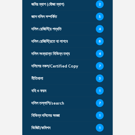
জমির ম্যাপ (মৌজা ম্যাপ)
2
জাল দলিল সম্পর্কিত
5
দলিল রেজিস্ট্রি পদ্ধতি
4
দলিল রেজিস্ট্রিতে যা লাগবে
8
দলিল সংক্রান্ত বিভিন্ন তথ্য
4
দলিলের নকল/Certified Copy
7
নীতিমালা
3
বহি ও ফরম
1
দলিল তল্লাশি/search
7
বিভিন্ন দলিলের সংজ্ঞা
1
ভিজিট/কমিশন
1