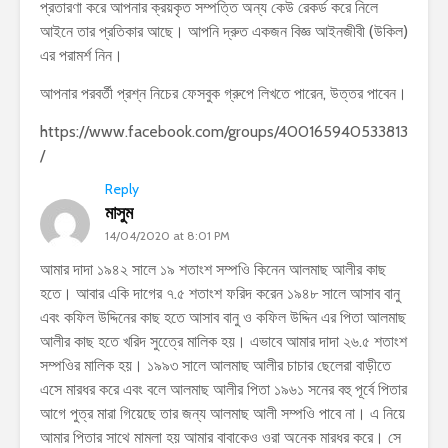
প্রতারণা করে আপনার ক্রয়কৃত সম্পত্তি অন্য কেউ রেকর্ড করে নিলে
আইনে তার প্রতিকার আছে। আপনি দ্রুত একজন বিজ্ঞ আইনজীবী (উকিল)
এর পরামর্শ নিন।
আপনার পরবর্তী প্রশ্ন নিচের ফেসবুক গ্রুপে লিখতে পারেন, উত্তর পাবেন।
https://www.facebook.com/groups/400165940533813
/
Reply
মাসুম
14/04/2020 at 8:01 PM
আমার দাদা ১৯৪২ সালে ১৯ শতাংশ সম্পওি কিনেন আলমাছ আলীর কাছ
হতে। আবার একি দাগের ৭.৫ শতাংশ ফরিদ করেন ১৯৪৮ সালে আসাব বানু
এবং কফিল উদ্দিনের কাছ হতে আসাব বানু ও কফিল উদ্দিন এর পিতা আলমাছ
আলীর কাছ হতে খরিদ সুত্রেে মালিক হয়। এভাবে আমার দাদা ২৬.৫ শতাংশ
সম্পওির মালিক হয়। ১৯৯৩ সালে আলমাছ আলীর চাচার ছেলেরা বাড়ীতে
এসে মারধর করে এবং বলে আলমাছ আলীর পিতা ১৯৬১ সনের বহু পূর্বে পিতার
আগে পুত্র মারা গিয়েছে তার জন্য আলমাছ আলী সম্পওি পাবে না। এ নিয়ে
আমার পিতার সাথে মামলা হয় আমার বাবাকেও ওরা অনেক মারধর করে। সে