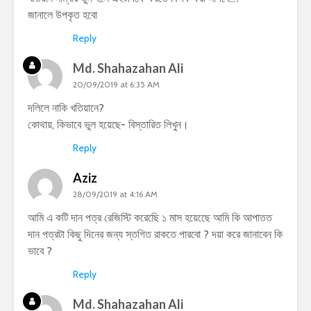
জানালে উপকৃত হবো
Reply
Md. Shahazahan Ali
20/09/2019 at 6:35 AM
দলিলে নাকি খতিয়ানে?
কোথায়, কিভাবে ভুল হয়েছে- বিস্তারিত লিখুন।
Reply
Aziz
28/09/2019 at 4:16 AM
আম‌ি এ কট‌ি দান পত্র র‌েজ‌িস্টি কর‌েছে‌ি ১ মাস হয়‌েছে‌ে আম‌ি কি আপাতত
দান পত্রটা ক‌িছু দ‌িন‌ের জন্য স্তগ‌িত রাকত‌ে পারব‌ো ? দয়া কর‌ে জানাব‌েন ক‌ি
ভাব‌ে ?
Reply
Md. Shahazahan Ali