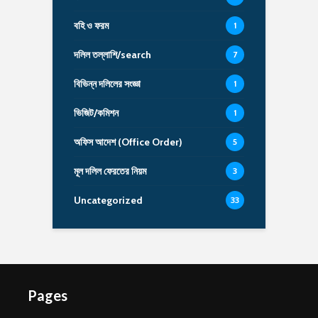
বহি ও ফরম
1
দলিল তল্লাশি/search
7
বিভিন্ন দলিলের সংজ্ঞা
1
ভিজিট/কমিশন
1
অফিস আদেশ (Office Order)
5
মূল দলিল ফেরতের নিয়ম
3
Uncategorized
33
Pages