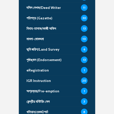
দলিল লেখক/Deed Writer
11
পরিপত্র (Gazette)
30
বিবাহ-তালাক/কাজী অফিস
13
মামলা-মোকদ্দমা
10
ভূমি জরিপ/Land Survey
6
পৃষ্ঠাঙ্কন (Endorsement)
13
eRegistration
1
IGR Instruction
20
অগ্রক্রয়/Pre-emption
1
কেন্দ্রীয় মনিটরিং সেল
3
খতিয়ান/রেকর্ড/পর্চা
8