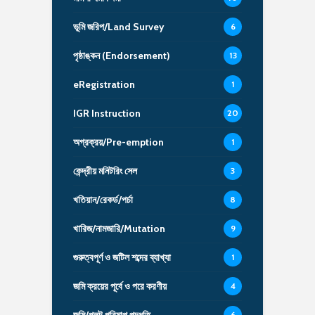
ভূমি জরিপ/Land Survey
6
পৃষ্ঠাঙ্কন (Endorsement)
13
eRegistration
1
IGR Instruction
20
অগ্রক্রয়/Pre-emption
1
কেন্দ্রীয় মনিটরিং সেল
3
খতিয়ান/রেকর্ড/পর্চা
8
খারিজ/নামজারি/Mutation
9
গুরুত্বপূর্ণ ও জটিল শব্দের ব্যাখ্যা
1
জমি ক্রয়ের পূর্বে ও পরে করণীয়
4
জমি/প্লট পরিমাপ পদ্ধতি
6