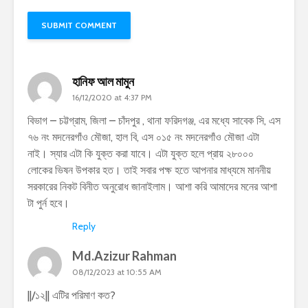
হানিফ আল মামুন
16/12/2020 at 4:37 PM
বিভাগ – চট্টগ্রাম, জিলা – চাঁদপুর , থানা ফরিদগঞ্জ, এর মধ্যে সাবেক সি, এস
৭৬ নং মদনেরগাঁও মৌজা, হাল বি, এস ০১৫ নং মদনেরগাঁও মৌজা এটা
নাই। স্যার এটা কি যুক্ত করা যাবে। এটা যুক্ত হলে প্রায় ২৮০০০
লোকের ভিষন উপকার হত। তাই সবার পক্ষ হতে আপনার মাধ্যমে মাননীয়
সরকারের নিকট বিনীত অনুরোধ জানাইলাম। আশা করি আমাদের মনের আশা
টা পুর্ন হবে।
Reply
Md.Azizur Rahman
08/12/2023 at 10:55 AM
||/১২|| এটির পরিমাণ কত?