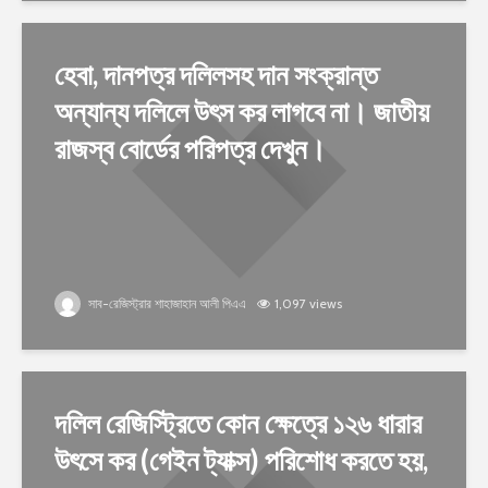
হেবা, দানপত্র দলিলসহ দান সংক্রান্ত
অন্যান্য দলিলে উৎস কর লাগবে না। জাতীয়
রাজস্ব বোর্ডের পরিপত্র দেখুন।
সাব-রেজিস্ট্রার শাহাজাহান আলী পিএএ
1,097 views
দলিল রেজিস্ট্রিতে কোন ক্ষেত্রে ১২৬ ধারার
উৎসে কর (গেইন ট্যাক্স) পরিশোধ করতে হয়,