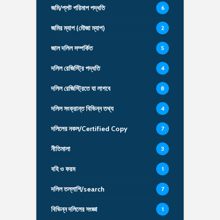
জমি/প্লট পরিমাপ পদ্ধতি
6
জমির ম্যাপ (মৌজা ম্যাপ)
2
জাল দলিল সম্পর্কিত
5
দলিল রেজিস্ট্রি পদ্ধতি
4
দলিল রেজিস্ট্রিতে যা লাগবে
8
দলিল সংক্রান্ত বিভিন্ন তথ্য
4
দলিলের নকল/Certified Copy
7
নীতিমালা
3
বহি ও ফরম
1
দলিল তল্লাশি/search
7
বিভিন্ন দলিলের সংজ্ঞা
1