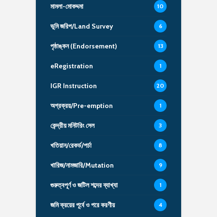
মামলা-মোকদ্দমা
10
ভূমি জরিপ/Land Survey
6
পৃষ্ঠাঙ্কন (Endorsement)
13
eRegistration
1
IGR Instruction
20
অগ্রক্রয়/Pre-emption
1
কেন্দ্রীয় মনিটরিং সেল
3
খতিয়ান/রেকর্ড/পর্চা
8
খারিজ/নামজারি/Mutation
9
গুরুত্বপূর্ণ ও জটিল শব্দের ব্যাখ্যা
1
জমি ক্রয়ের পূর্বে ও পরে করণীয়
4