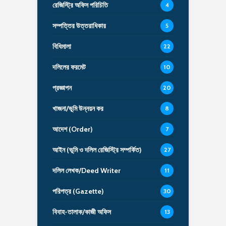
রেজিস্ট্রি অফিস পরিচিতি
4
সম্পত্তির উত্তরাধিকার
5
বিধিমালা
22
দলিলের ফরমেট
10
প্রজ্ঞাপন
20
খাজনা/ভূমি উন্নয়ন কর
8
আদেশ (Order)
7
আইন (ভূমি ও দলিল রেজিস্ট্রি সম্পর্কিত)
27
দলিল লেখক/Deed Writer
11
পরিপত্র (Gazette)
30
বিবাহ-তালাক/কাজী অফিস
13