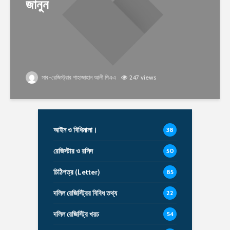
জানুন
সাব-রেজিস্ট্রার শাহাজাহান আলী পিএএ
247 views
আইন ও বিধিমালা।
38
রেজিস্টার ও রসিদ
50
চিঠিপত্র (Letter)
85
দলিল রেজিস্ট্রির বিবিধ তথ্য
22
দলিল রেজিস্ট্রি খরচ
54