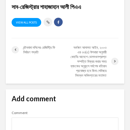
সাব-রেজিস্ট্রার শাহাজাহান আলী পিএএ
VIEW ALL POSTS
বন্টননামা দলিলের রেজিস্ট্রি ফি
অর্থঋণ আদালত আইন, ২০০৩
নির্ধারণ পদ্ধতি
এর ৩৩(৫) উপধারা অনুযায়ী
কোর্টের আদেশে ভোগদখলপ্রাপ্ত
সম্পত্তি বিক্রয় করার সময়
ব্যাংকের অনুকূলে সর্বশেষ খতিয়ান
প্রযোজ্য হবে কিনা সেবিষয়ে
নিবন্ধন অধিদপ্তরের মতামত
Add comment
Comment