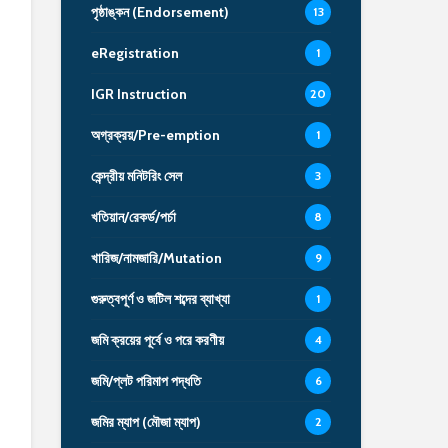
পৃষ্ঠাঙ্কন (Endorsement)
13
eRegistration
1
IGR Instruction
20
অগ্রক্রয়/Pre-emption
1
কেন্দ্রীয় মনিটরিং সেল
3
খতিয়ান/রেকর্ড/পর্চা
8
খারিজ/নামজারি/Mutation
9
গুরুত্বপূর্ণ ও জটিল শব্দের ব্যাখ্যা
1
জমি ক্রয়ের পূর্বে ও পরে করণীয়
4
জমি/প্লট পরিমাপ পদ্ধতি
6
জমির ম্যাপ (মৌজা ম্যাপ)
2