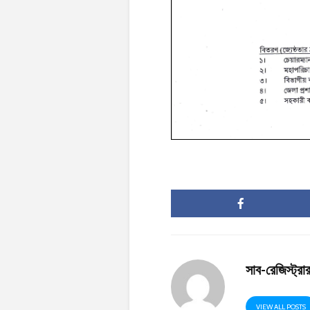
সাব-রেজিস্ট্র
VIEW ALL POSTS