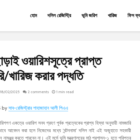
হোম
দলিল রেজিস্ট্রি
ভূমি জরিপ
খারিজ
ফিস ক্
ছাড়াই ওয়ারিশসূত্রে প্রাপ্ত
রি/খারিজ করার পদ্ধতি
18/02/2025
2 comments
1 min read
5 by
সাব-রেজিস্ট্রার শাহাজাহান আলী পিএএ
ারিশগণ একত্রে ওয়ারিশ সনদ গ্রহণ পূর্বক প্রত্যেকের প্রাপ্য হিস্যা অনুযায়ী নামজারি
বে আবেদন করা হলে নিজেদের মধ্যে ‘বন্টননামা’ দলিল নাই এই অজুহাতে সহকারী
 নামঞ্জুর করতে পারবেন না। এই মর্মে ভূমি মন্ত্রণালয়ের মাঠ প্রশাসন-১ হতে পরিপত্র