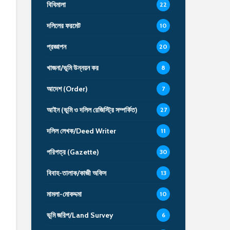
বিধিমালা
22
দলিলের ফরমেট
10
প্রজ্ঞাপন
20
খাজনা/ভূমি উন্নয়ন কর
8
আদেশ (Order)
7
আইন (ভূমি ও দলিল রেজিস্ট্রি সম্পর্কিত)
27
দলিল লেখক/Deed Writer
11
পরিপত্র (Gazette)
30
বিবাহ-তালাক/কাজী অফিস
13
মামলা-মোকদ্দমা
10
ভূমি জরিপ/Land Survey
6