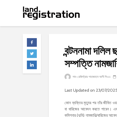
বন্টননামা দলিল 
সম্পত্তি নামজা
সাব-রেজিস্ট্রার শাহাজাহান আলী পিএএ
Last Updated on 23/07/202
কোন ব্যক্তির মৃত্যুর পর তাঁর জীবিত ওয়
বা খারিজের আবেদন করতে পারেন। এভা
কমিশনার (ভূমি) নামজারি/খারিজের আবেদন