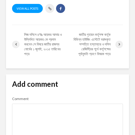
VIEW ALL POSTS
লিজ দলিলে ৪% আয়কর আদায় ও
জাতীয় গৃহায়ন কর্তৃপক্ষ কর্তৃক
উল্লিখিত আয়কর কে প্রদান
বিভিন্ন হাউজিং এস্টেটে বরাদ্দকৃত
করবেন সে বিষয়ে জাতীয় রাজস্ব
সম্পত্তি হস্তান্তর ও দলিল
বোর্ডের ১ জুলাই, ২০১৫ তারিখের
রেজিস্ট্রির পূর্বে কর্তৃপক্ষের
পত্র
পূর্বানুমতি গ্রহণ বিষয়ক পত্র
Add comment
Comment