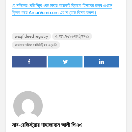
যে দলিলের রেজিস্ট্রি খরচ মাত্র কয়েকটি ক্লিকে হিসাবের জন্য এখানে
ক্লিক করে AmarVumi.com এর মাধ্যমে হিসাব করুন।
waqf deed registry
ওঃগ্রাঃ/৮/৯৬/৪র্থখন্ড/২১
ওয়াকফ দলিল রেজিস্ট্রির অনুমতি
সাব-রেজিস্ট্রার শাহাজাহান আলী পিএএ