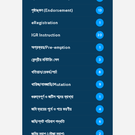
পৃষ্ঠাঙ্কন (Endorsement)
13
eRegistration
1
IGR Instruction
20
অগ্রক্রয়/Pre-emption
1
কেন্দ্রীয় মনিটরিং সেল
3
খতিয়ান/রেকর্ড/পর্চা
8
খারিজ/নামজারি/Mutation
9
গুরুত্বপূর্ণ ও জটিল শব্দের ব্যাখ্যা
1
জমি ক্রয়ের পূর্বে ও পরে করণীয়
4
জমি/প্লট পরিমাপ পদ্ধতি
6
জমির ম্যাপ (মৌজা ম্যাপ)
2