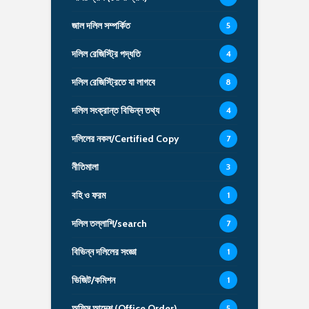
জাল দলিল সম্পর্কিত
5
দলিল রেজিস্ট্রি পদ্ধতি
4
দলিল রেজিস্ট্রিতে যা লাগবে
8
দলিল সংক্রান্ত বিভিন্ন তথ্য
4
দলিলের নকল/Certified Copy
7
নীতিমালা
3
বহি ও ফরম
1
দলিল তল্লাশি/search
7
বিভিন্ন দলিলের সংজ্ঞা
1
ভিজিট/কমিশন
1
অফিস আদেশ (Office Order)
5