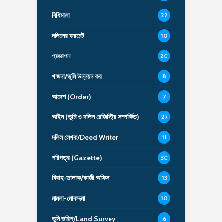
বিধিমালা
22
দলিলের ফরমেট
10
প্রজ্ঞাপন
20
খাজনা/ভূমি উন্নয়ন কর
8
আদেশ (Order)
7
আইন (ভূমি ও দলিল রেজিস্ট্রি সম্পর্কিত)
27
দলিল লেখক/Deed Writer
11
পরিপত্র (Gazette)
30
বিবাহ-তালাক/কাজী অফিস
13
মামলা-মোকদ্দমা
10
ভূমি জরিপ/Land Survey
6