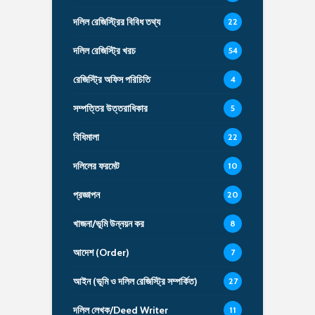
দলিল রেজিস্ট্রির বিবিধ তথ্য
22
দলিল রেজিস্ট্রি খরচ
54
রেজিস্ট্রি অফিস পরিচিতি
4
সম্পত্তির উত্তরাধিকার
5
বিধিমালা
22
দলিলের ফরমেট
10
প্রজ্ঞাপন
20
খাজনা/ভূমি উন্নয়ন কর
8
আদেশ (Order)
7
আইন (ভূমি ও দলিল রেজিস্ট্রি সম্পর্কিত)
27
দলিল লেখক/Deed Writer
11