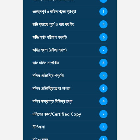
গুরুত্বপূর্ণ ও জটিল শব্দের ব্যাখ্যা
1
জমি ক্রয়ের পূর্বে ও পরে করণীয়
4
জমি/প্লট পরিমাপ পদ্ধতি
6
জমির ম্যাপ (মৌজা ম্যাপ)
2
জাল দলিল সম্পর্কিত
5
দলিল রেজিস্ট্রি পদ্ধতি
4
দলিল রেজিস্ট্রিতে যা লাগবে
8
দলিল সংক্রান্ত বিভিন্ন তথ্য
4
দলিলের নকল/Certified Copy
7
নীতিমালা
3
বহি ও ফরম
1