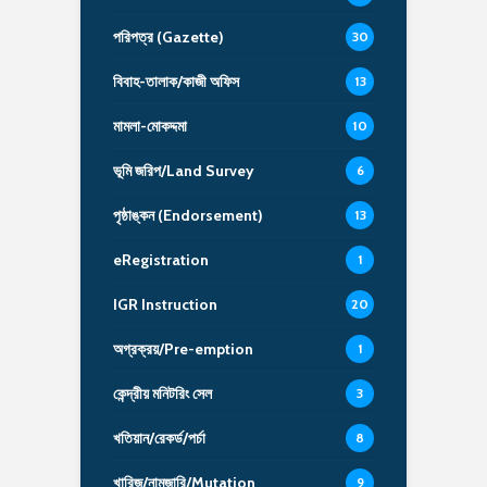
পরিপত্র (Gazette)
30
বিবাহ-তালাক/কাজী অফিস
13
মামলা-মোকদ্দমা
10
ভূমি জরিপ/Land Survey
6
পৃষ্ঠাঙ্কন (Endorsement)
13
eRegistration
1
IGR Instruction
20
অগ্রক্রয়/Pre-emption
1
কেন্দ্রীয় মনিটরিং সেল
3
খতিয়ান/রেকর্ড/পর্চা
8
খারিজ/নামজারি/Mutation
9