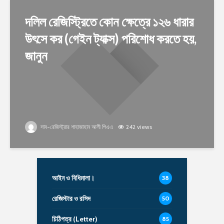
দলিল রেজিস্ট্রিতে কোন ক্ষেত্রে ১২৬ ধারার
উৎসে কর (গেইন ট্যাক্স) পরিশোধ করতে হয়,
জানুন
সাব-রেজিস্ট্রার শাহাজাহান আলী পিএএ
242 views
আইন ও বিধিমালা।
38
রেজিস্টার ও রসিদ
50
চিঠিপত্র (Letter)
85