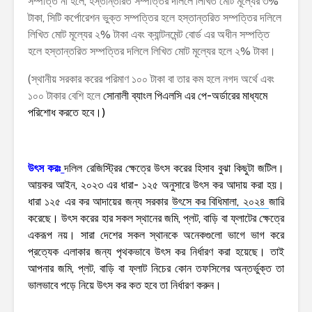
সম্পত্তি না হলে, হস্তান্তরিত সম্পত্তির দলিলে লিখিত মোট মূল্যের ৩%
টাকা, সিটি কর্পোরেশন ভুক্ত সম্পত্তির হলে হস্তান্তরিত সম্পত্তির দলিলে
লিখিত মোট মূল্যের ২% টাকা এবং ক্যান্টনমেন্ট বোর্ড এর অধীন সম্পত্তি
হলে হস্তান্তরিত সম্পত্তির দলিলে লিখিত মোট মূল্যের হলে ২% টাকা।
(স্থানীয় সরকার করের পরিমাণ ১০০ টাকা বা তার কম হলে নগদ অর্থে এবং
১০০ টাকার বেশি হলে
সোনালী ব্যাংল পিএলসি এর পে-অর্ডারের মাধ্যমে
পরিশোধ করতে হবে।)
উৎস করঃ
দলিল রেজিস্ট্রির ক্ষেত্রে উৎস করের হিসাব বুঝা কিছুটা জটিল।
আয়কর আইন, ২০২৩ এর ধারা- ১২৫ অনুসারে উৎস কর আদায় করা হয়।
ধারা ১২৫ এর কর আদায়ের জন্য সরকার
উৎসে কর বিধিমালা, ২০২৪
জারি
করেছে। উৎস করের হার সকল স্থানের জমি, প্লট, বাড়ি বা ফ্লাটের ক্ষেত্রে
একরূপ নয়। সারা দেশের সকল স্থানকে অনেকগুলো ভাগে ভাগ করে
প্রত্যেক এলাকার জন্য পৃথকভাবে উৎস কর নির্ধারণ করা হয়েছে। তাই
আপনার জমি, প্লট, বাড়ি বা ফ্লাট নিচের কোন তফসিলের অন্তর্ভুক্ত তা
ভালভাবে পড়ে নিয়ে উৎস কর কত হবে তা নির্ধারণ করুন।