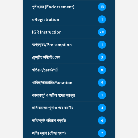
পৃষ্ঠাঙ্কন (Endorsement)
13
eRegistration
1
IGR Instruction
20
অগ্রক্রয়/Pre-emption
1
কেন্দ্রীয় মনিটরিং সেল
3
খতিয়ান/রেকর্ড/পর্চা
8
খারিজ/নামজারি/Mutation
9
গুরুত্বপূর্ণ ও জটিল শব্দের ব্যাখ্যা
1
জমি ক্রয়ের পূর্বে ও পরে করণীয়
4
জমি/প্লট পরিমাপ পদ্ধতি
6
জমির ম্যাপ (মৌজা ম্যাপ)
2