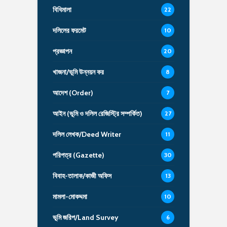
বিধিমালা
22
দলিলের ফরমেট
10
প্রজ্ঞাপন
20
খাজনা/ভূমি উন্নয়ন কর
8
আদেশ (Order)
7
আইন (ভূমি ও দলিল রেজিস্ট্রি সম্পর্কিত)
27
দলিল লেখক/Deed Writer
11
পরিপত্র (Gazette)
30
বিবাহ-তালাক/কাজী অফিস
13
মামলা-মোকদ্দমা
10
ভূমি জরিপ/Land Survey
6