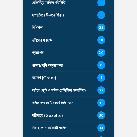
রেজিস্ট্রি অফিস পরিচিতি
4
সম্পত্তির উত্তরাধিকার
5
বিধিমালা
22
দলিলের ফরমেট
10
প্রজ্ঞাপন
20
খাজনা/ভূমি উন্নয়ন কর
8
আদেশ (Order)
7
আইন (ভূমি ও দলিল রেজিস্ট্রি সম্পর্কিত)
27
দলিল লেখক/Deed Writer
11
পরিপত্র (Gazette)
30
বিবাহ-তালাক/কাজী অফিস
13