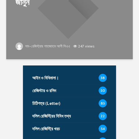
জানুন
সাব-রেজিস্ট্রার শাহাজাহান আলী পিএএ
247 views
আইন ও বিধিমালা।
38
রেজিস্টার ও রসিদ
50
চিঠিপত্র (Letter)
85
দলিল রেজিস্ট্রির বিবিধ তথ্য
22
দলিল রেজিস্ট্রি খরচ
54