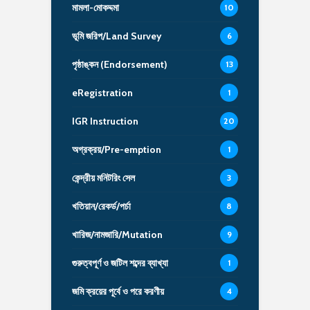
মামলা-মোকদ্দমা
10
ভূমি জরিপ/Land Survey
6
পৃষ্ঠাঙ্কন (Endorsement)
13
eRegistration
1
IGR Instruction
20
অগ্রক্রয়/Pre-emption
1
কেন্দ্রীয় মনিটরিং সেল
3
খতিয়ান/রেকর্ড/পর্চা
8
খারিজ/নামজারি/Mutation
9
গুরুত্বপূর্ণ ও জটিল শব্দের ব্যাখ্যা
1
জমি ক্রয়ের পূর্বে ও পরে করণীয়
4