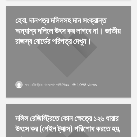
হেবা, দানপত্র দলিলসহ দান সংক্রান্ত
অন্যান্য দলিলে উৎস কর লাগবে না। জাতীয়
রাজস্ব বোর্ডের পরিপত্র দেখুন।
সাব-রেজিস্ট্রার শাহাজাহান আলী পিএএ
1,098 views
দলিল রেজিস্ট্রিতে কোন ক্ষেত্রে ১২৬ ধারার
উৎসে কর (গেইন ট্যাক্স) পরিশোধ করতে হয়,