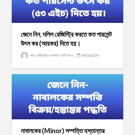
জেনে নিন, দলিল রেজিস্ট্রি করতে কত পারসেন্ট
উৎস কর (আয়কর) দিতে হয়।
সাব-রেজিস্ট্রার শাহাজাহান আলী পিএএ
19/06/2017
নাবালকের (Minor) সম্পত্তি হস্তান্তর