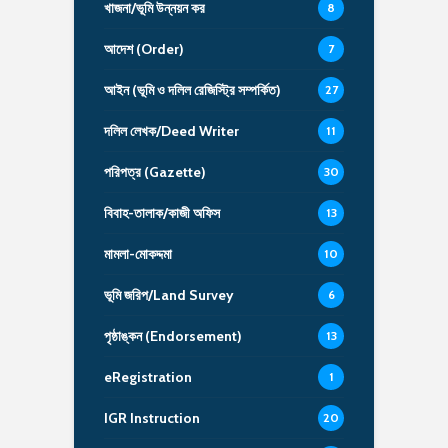
খাজনা/ভূমি উন্নয়ন কর
8
আদেশ (Order)
7
আইন (ভূমি ও দলিল রেজিস্ট্রি সম্পর্কিত)
27
দলিল লেখক/Deed Writer
11
পরিপত্র (Gazette)
30
বিবাহ-তালাক/কাজী অফিস
13
মামলা-মোকদ্দমা
10
ভূমি জরিপ/Land Survey
6
পৃষ্ঠাঙ্কন (Endorsement)
13
eRegistration
1
IGR Instruction
20