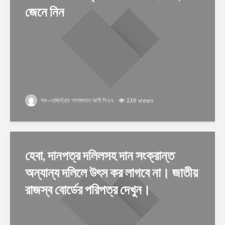
জেনে নিন
সাব-রেজিস্ট্রার শাহাজাহান আলী পিএএ
238 views
হেবা, দানপত্র দলিলসহ দান সংক্রান্ত
অন্যান্য দলিলে উৎস কর লাগবে না। জাতীয়
রাজস্ব বোর্ডের পরিপত্র দেখুন।