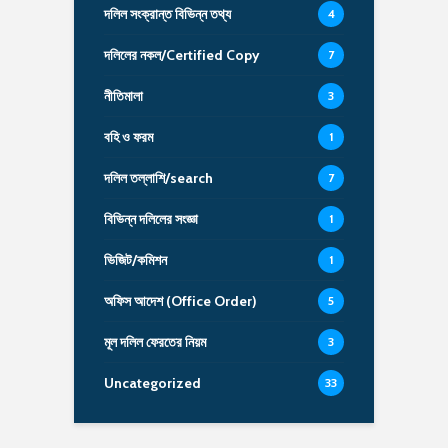
দলিল সংক্রান্ত বিভিন্ন তথ্য
4
দলিলের নকল/Certified Copy
7
নীতিমালা
3
বহি ও ফরম
1
দলিল তল্লাশি/search
7
বিভিন্ন দলিলের সংজ্ঞা
1
ভিজিট/কমিশন
1
অফিস আদেশ (Office Order)
5
মূল দলিল ফেরতের নিয়ম
3
Uncategorized
33