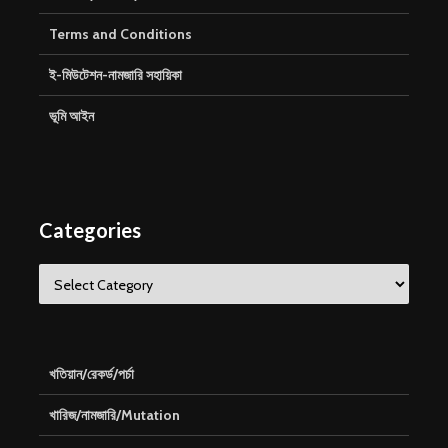
Terms and Conditions
ই-মিউটেশন-নামজারি সহায়িকা
ভূমি আইন
Categories
Categories
খতিয়ান/রেকর্ড/পর্চা
খারিজ/নামজারি/Mutation