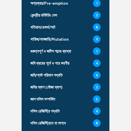
অগ্রক্রয়/Pre-emption
1
কেন্দ্রীয় মনিটরিং সেল
3
খতিয়ান/রেকর্ড/পর্চা
8
খারিজ/নামজারি/Mutation
9
গুরুত্বপূর্ণ ও জটিল শব্দের ব্যাখ্যা
1
জমি ক্রয়ের পূর্বে ও পরে করণীয়
4
জমি/প্লট পরিমাপ পদ্ধতি
6
জমির ম্যাপ (মৌজা ম্যাপ)
2
জাল দলিল সম্পর্কিত
5
দলিল রেজিস্ট্রি পদ্ধতি
4
দলিল রেজিস্ট্রিতে যা লাগবে
8