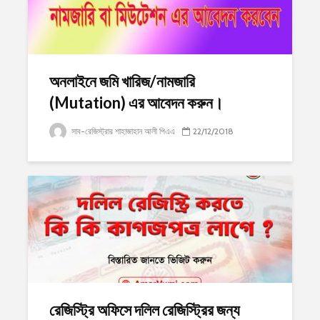
অনলাইনে জমি খারিজ/নামজারি
(Mutation) এর আবেদন করুন।
সাব-রেজিস্ট্রার শাহাজাহান আলী পিএএ
22/12/2018
রেজিস্ট্রি অফিসে দলিল রেজিস্ট্রির জন্য