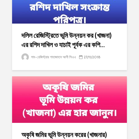
দলিল রেজিস্ট্রিতে ভূমি উন্নয়ন কর (খাজনা)
এর রশিদ দাখিল ও যাচাই পূর্বক এর কপি...
সাব-রেজিস্ট্রার শাহাজাহান আলী পিএএ
27/11/2018
অকৃষি জমির ভূমি উন্নয়ন করের (খাজনার)