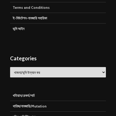
Terms and Conditions
ই-মিউটেশন-নামজারি সহায়িকা
ভূমি আইন
Categories
Categories
খতিয়ান/রেকর্ড/পর্চা
খারিজ/নামজারি/Mutation