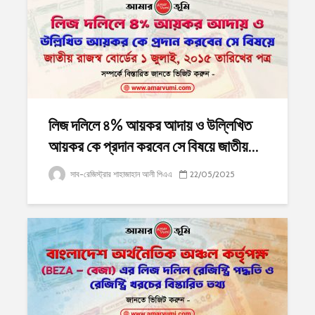
লিজ দলিলে ৪% আয়কর আদায় ও উল্লিখিত
আয়কর কে প্রদান করবেন সে বিষয়ে জাতীয়...
সাব-রেজিস্ট্রার শাহাজাহান আলী পিএএ
22/05/2025