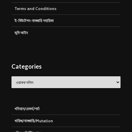
Terms and Conditions
ই-মিউটেশন-নামজারি সহায়িকা
ভূমি আইন
Categories
Categories
খতিয়ান/রেকর্ড/পর্চা
খারিজ/নামজারি/Mutation